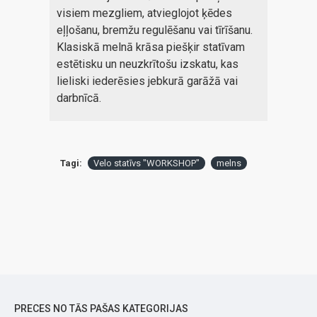
visiem mezgliem, atvieglojot ķēdes
eļļošanu, bremžu regulēšanu vai tīrīšanu.
Klasiskā melnā krāsa piešķir statīvam
estētisku un neuzkrītošu izskatu, kas
lieliski iederēsies jebkurā garāžā vai
darbnīcā.
Tagi:
Velo statīvs "WORKSHOP"
melns
PRECES NO TĀS PAŠAS KATEGORIJAS