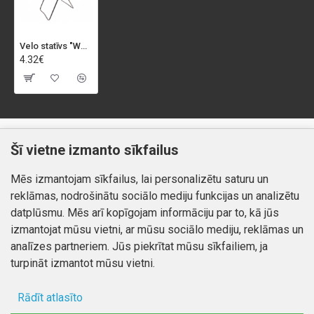
Velo statīvs "WORKSHOP", melns
4.32€
Klientiem
Informācija
Šī vietne izmanto sīkfailus
Kontakti
Piegāde un apmaksa
Mēs izmantojam sīkfailus, lai personalizētu saturu un
Preču atgriešana
Atteikuma tiesības
reklāmas, nodrošinātu sociālo mediju funkcijas un analizētu
Mans profils
Privātuma politika
datplūsmu. Mēs arī kopīgojam informāciju par to, kā jūs
Mans profils
izmantojat mūsu vietni, ar mūsu sociālo mediju, reklāmas un
Kontakti
Pasūtījumi
analīzes partneriem. Jūs piekrītat mūsu sīkfailiem, ja
turpināt izmantot mūsu vietni.
Rādīt atlasīto
Autortiesības © 2026, www.autobode.lv, Visas tiesības