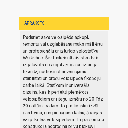
APRAKSTS
Padariet sava velosipēda apkopi,
remontu vai uzglabāšanu maksimāli ērtu
un profesionālu ar izturīgo velostatīvu
Workshop. Šis funkcionālais stends ir
izgatavots no augstvērtīga un izturīga
tērauda, nodrošinot nevainojamu
stabilitāti un drošu velosipēda fiksāciju
darba laikā. Statīvam ir universāls
dizains, kas ir perfekti piemērots
velosipēdiem ar riteņu izmēru no 20 līdz
29 collām, padarot to par lielisku izvēli
gan bērnu, gan pieaugušo kalnu, šosejas
vai pilsētas velosipēdiem. Tā pārdomātā
konstrukcija nodrošina brīvu piekļuvi