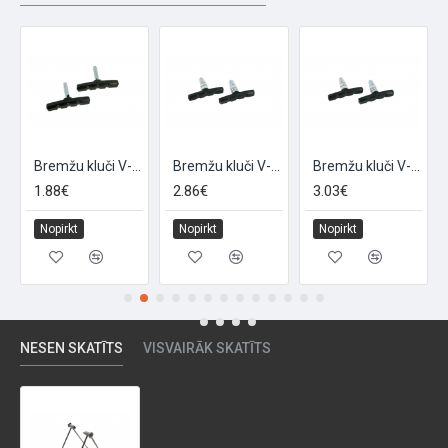
Bremžu kluči V-veida bremzēm "RACING", 2 gab, 60mm
Bremžu kluči V-veida bremzēm ar vītni "BRAKE60", 2gab, 60mm
Bremžu kluči V-veida bremzēm ar vītni "BRAKE70", 2gab,70mm
1.88€
2.86€
3.03€
Nopirkt
Nopirkt
Nopirkt
NESEN SKATĪTS
VISVAIRĀK SKATĪTS