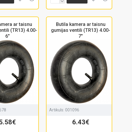
amera ar taisnu
Butila kamera ar taisnu
ntili (TR13) 4.00-
gumijas ventili (TR13) 4.00-
6"
7"
678
Artikuls:
001096
5.58€
6.43€