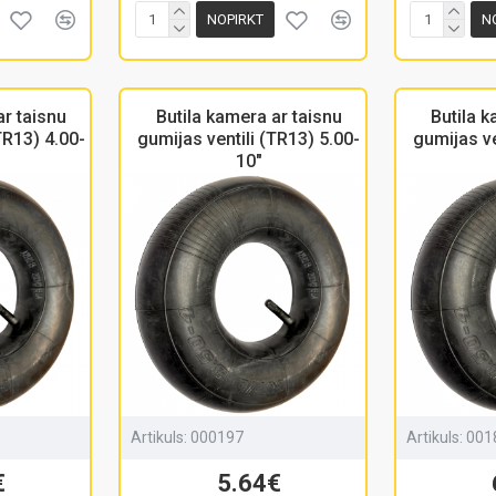
NOPIRKT
N
ar taisnu
Butila kamera ar taisnu
Butila k
TR13) 4.00-
gumijas ventili (TR13) 5.00-
gumijas ve
10"
Artikuls:
000197
Artikuls:
001
€
5.64€