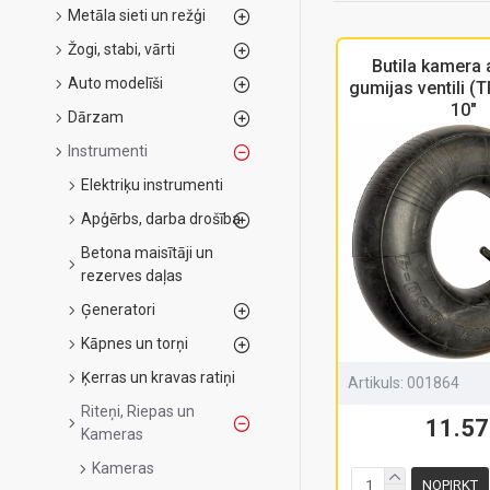
Metāla sieti un režģi
Žogi, stabi, vārti
Butila kamera 
Auto modelīši
gumijas ventili (
10"
Dārzam
Instrumenti
Elektriķu instrumenti
Apģērbs, darba drošība
Betona maisītāji un
rezerves daļas
Ģeneratori
Kāpnes un torņi
Ķerras un kravas ratiņi
Artikuls:
001864
Riteņi, Riepas un
11.57
Kameras
Kameras
NOPIRKT