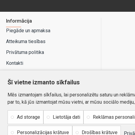
Informācija
Piegāde un apmaksa
Atteikuma tiesības
Privātuma politika
Kontakti
Šī vietne izmanto sīkfailus
Mēs izmantojam sīkfailus, lai personalizētu saturu un reklām
par to, kā jūs izmantojat mūsu vietni, ar mūsu sociālo mediju
Ad storage
Lietotāja dati
Reklāmas personal
Personalizācijas krātuve
Drošības krātuve
Autortiesības © 2026, www.autobode.lv, Visas tiesības
Privā