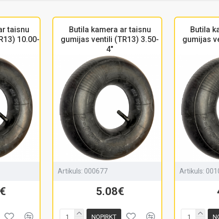
ar taisnu
Butila kamera ar taisnu
Butila k
TR13) 10.00-
gumijas ventili (TR13) 3.50-
gumijas ve
4"
Artikuls:
000677
Artikuls:
001
€
5.08€
NOPIRKT
N