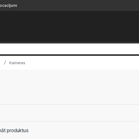
nocacījumi
Kameras
nāt produktus