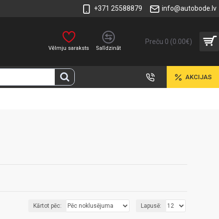
+371 25588879
info@autobode.lv
Preču 0 (0.00€)
Vēlmju saraksts
Salīdzināt
AKCIJAS
Kārtot pēc:
Lapusē: