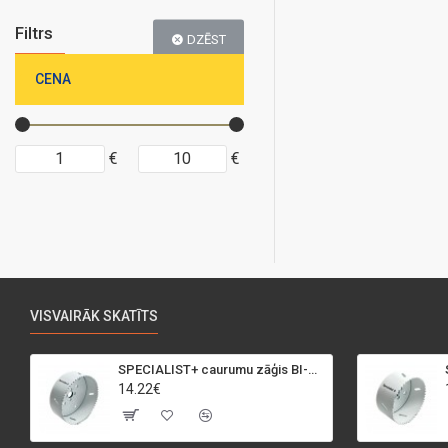
Filtrs
DZĒST
CENA
€
€
VISVAIRĀK SKATĪTS
SPECIALIST+ caurumu zāģis BI-METAL, 95 mm
14.22€