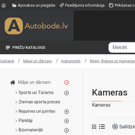
Apmaksa un piegāde
Pasūtījuma informācija
Pirkšanas 
PREČU KATALOGS
Mājai un dārzam
Instrumenti
Riteņi, Riepas un Kameras
Galvenā
Mājai un dārzam
Kameras
Sports un Tūrisms
Ziemas sporta preces
Kameras
Nojumes un jumtiņi
Pārklāji
Salīdzi
Būvmateriāli