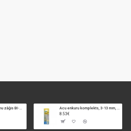
SPECIALIST+ caurumu zāģis BI-METAL, 98 mm
Acu enkuru komplekts, 3-13 mm, Rapid, 12 gab.
8.53€