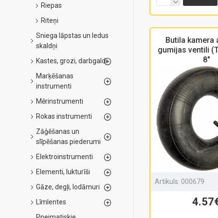
Riepas
Riteņi
Sniega lāpstas un ledus
Butila kamera 
skaldņi
gumijas ventili (
8"
Kastes, grozi, darbgaldi
Marķēšanas
instrumenti
Mērinstrumenti
Rokas instrumenti
Zāģēšanas un
slīpēšanas piederumi
Elektroinstrumenti
Elementi, lukturīši
Artikuls:
000679
Gāze, degļi, lodāmuri
4.57
Līmlentes
Pneimatiskie