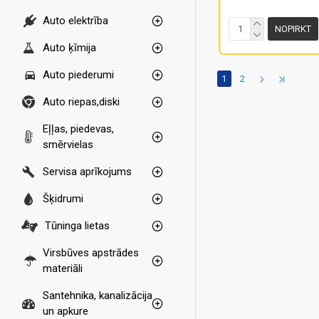
Auto elektrība
NOPIRKT
Auto ķīmija
Auto piederumi
1
2
Auto riepas,diski
Eļļas, piedevas,
smērvielas
Servisa aprīkojums
Šķidrumi
Tūninga lietas
Virsbūves apstrādes
materiāli
Santehnika, kanalizācija
un apkure