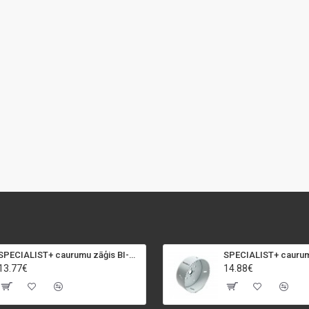
SPECIALIST+ caurumu zāģis BI-METAL, 92 mm
13.77€
14.88€