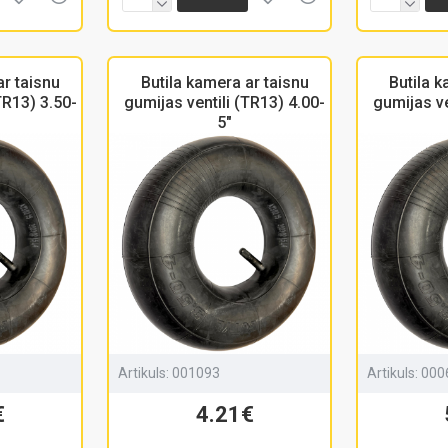
ar taisnu
Butila kamera ar taisnu
Butila k
TR13) 3.50-
gumijas ventili (TR13) 4.00-
gumijas ve
5"
Artikuls:
001093
Artikuls:
000
€
4.21€