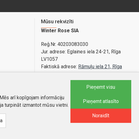
Mūsu rekvizīti
Winter Rose SIA
Reģ.Nr. 40203083030
Jur. adrese:
Eglaines iela 24-21, Rīga
LV1057
Faktiskā adrese:
Rāmuļu iela 21, Rīga
Bankas konts: LV89PARX0020365840001
Pieņemt visu
 Mēs arī kopīgojam informāciju
Tel.:
25588879
Pieņemt atlasīto
ja turpināt izmantot mūsu vietni.
E-pasts
:
info@autobode.lv
Noraidīt
na