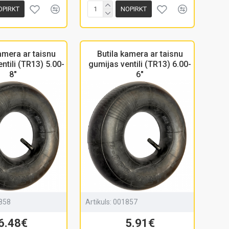
OPIRKT
NOPIRKT
amera ar taisnu
Butila kamera ar taisnu
ntili (TR13) 5.00-
gumijas ventili (TR13) 6.00-
8"
6"
858
Artikuls:
001857
6.48€
5.91€