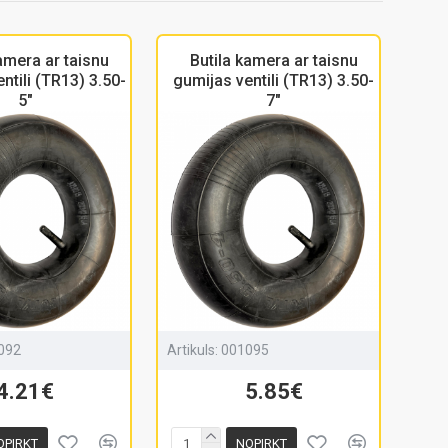
amera ar taisnu
Butila kamera ar taisnu
ntili (TR13) 3.50-
gumijas ventili (TR13) 3.50-
5"
7"
092
Artikuls:
001095
4.21€
5.85€
OPIRKT
NOPIRKT