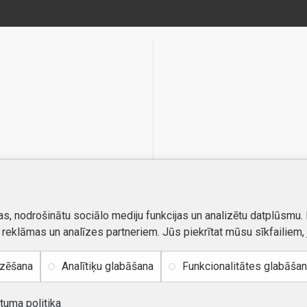
as, nodrošinātu sociālo mediju funkcijas un analizētu datplūsmu.
, reklāmas un analīzes partneriem. Jūs piekrītat mūsu sīkfailiem, 
izēšana
Analītiķu glabāšana
Funkcionalitātes glabāša
tuma politika