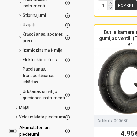
NOPIRKT
instrumenti
Stiprinājumi
Uzgaļi
Butila kamera 
Krāsošanas, apdares
gumijas ventili (
preces
8"
Izsmidzināmā ķīmija
Elektriskās ierīces
Pacelšanas,
transportēšanas
iekārtas
Urbšanas un vītņu
griešanas instrumenti
Mājai
Velo un Moto piederumi
Artikuls:
000680
Akumulātori un
4.95
piederumi