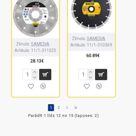
Zīmols:
SAMEDIA
Zīmols:
SAMEDIA
Artikuls:
11/1-310369
Artikuls:
11/1-311025
60.89€
28.13€
1
2
Parādīt 1 līdz 12 no 15 (lapuses: 2)