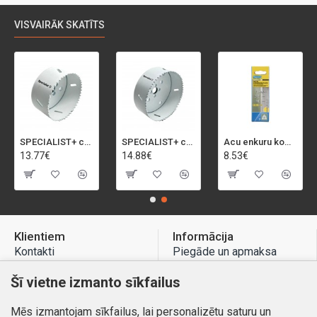
VISVAIRĀK SKATĪTS
SPECIALIST+ caurumu zāģis BI-METAL, 92 mm
SPECIALIST+ caurumu zāģis BI-METAL, 98 mm
Acu enkuru komplekts, 3-13 mm, Rapid, 12 gab.
13.77€
14.88€
8.53€
Klientiem
Informācija
Kontakti
Piegāde un apmaksa
Preču atgriešana
Atteikuma tiesības
Šī vietne izmanto sīkfailus
Mans profils
Privātuma politika
Mēs izmantojam sīkfailus, lai personalizētu saturu un
Mans profils