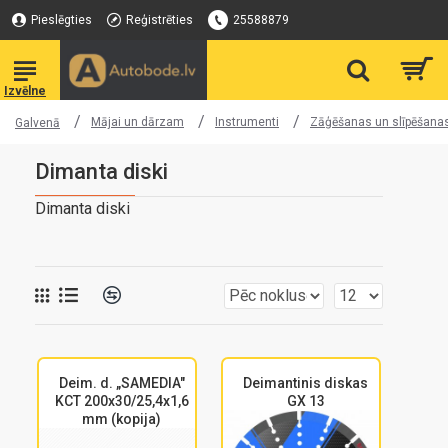
Pieslēgties
Reģistrēties
25588879
Mājai un dārzam
Instrumenti
Zāģēšanas un slīpēšana
Galvenā
Dimanta diski
Dimanta diski
Deim. d. „SAMEDIA"
Deimantinis diskas
KCT 200x30/25,4x1,6
GX 13
mm (kopija)