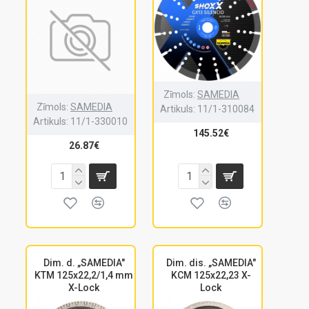
Zīmols:
SAMEDIA
Zīmols:
SAMEDIA
Artikuls:
11/1-310084
Artikuls:
11/1-330010
145.52€
26.87€
Dim. d. „SAMEDIA"
Dim. dis. „SAMEDIA"
KTM 125x22,2/1,4 mm
KCM 125x22,23 X-
X-Lock
Lock