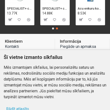
SPECIALIST+ caurumu zāģis BI-METAL, 92 mm
SPECIALIST+ caurumu zāģis BI-METAL, 98 mm
Acu enkuru komplekts, 3-13 mm, Rapid, 12 gab.
13.77€
14.88€
8.53€
Klientiem
Informācija
Kontakti
Piegāde un apmaksa
Preču atgriešana
Atteikuma tiesības
Šī vietne izmanto sīkfailus
Mans profils
Privātuma politika
Mēs izmantojam sīkfailus, lai personalizētu saturu un
Mans profils
Kontakti
reklāmas, nodrošinātu sociālo mediju funkcijas un analizētu
Pasūtījumi
datplūsmu. Mēs arī kopīgojam informāciju par to, kā jūs
izmantojat mūsu vietni, ar mūsu sociālo mediju, reklāmas un
analīzes partneriem. Jūs piekrītat mūsu sīkfailiem, ja
turpināt izmantot mūsu vietni.
Autortiesības © 2026, www.autobode.lv, Visas tiesības
aizsargātas
Rādīt atlasīto