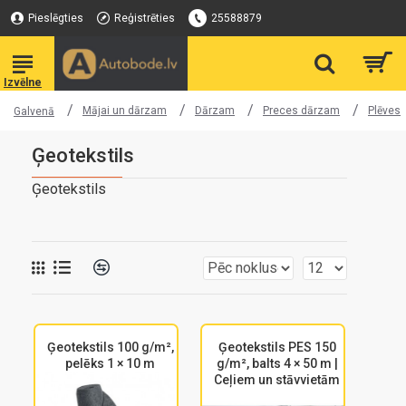
Pieslēgties
Reģistrēties
25588879
Mājai un dārzam
Dārzam
Preces dārzam
Plēves
Galvenā
Ģeotekstils
Ģeotekstils
Ģeotekstils 100 g/m²,
Ģeotekstils PES 150
pelēks 1 × 10 m
g/m², balts 4 × 50 m |
Ceļiem un stāvvietām