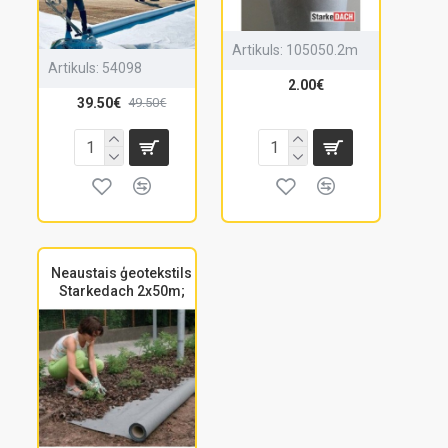
Artikuls:
105050.2m
Artikuls:
54098
2.00€
39.50€
49.50€
Neaustais ģeotekstils
Starkedach 2x50m;