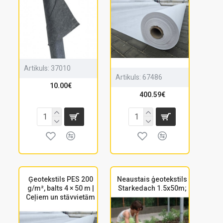
Artikuls:
37010
Artikuls:
67486
10.00€
400.59€
Ģeotekstils PES 200
Neaustais ģeotekstils
g/m², balts 4 × 50 m |
Starkedach 1.5x50m;
Ceļiem un stāvvietām