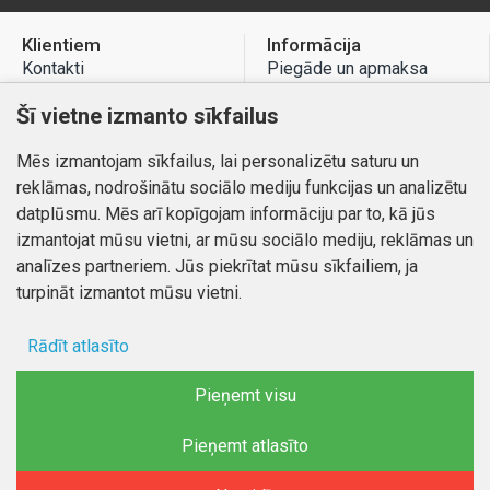
Klientiem
Informācija
Kontakti
Piegāde un apmaksa
Preču atgriešana
Atteikuma tiesības
Šī vietne izmanto sīkfailus
Mans profils
Privātuma politika
Mēs izmantojam sīkfailus, lai personalizētu saturu un
Mans profils
Kontakti
reklāmas, nodrošinātu sociālo mediju funkcijas un analizētu
Pasūtījumi
datplūsmu. Mēs arī kopīgojam informāciju par to, kā jūs
izmantojat mūsu vietni, ar mūsu sociālo mediju, reklāmas un
analīzes partneriem. Jūs piekrītat mūsu sīkfailiem, ja
turpināt izmantot mūsu vietni.
Autortiesības © 2026, www.autobode.lv, Visas tiesības
aizsargātas
Rādīt atlasīto
Ad storage
Pieņemt visu
Lietotāja dati
Pieņemt atlasīto
FILTRĒT PRODUKTUS