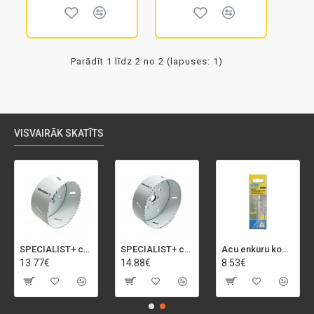
Parādīt 1 līdz 2 no 2 (lapuses: 1)
VISVAIRĀK SKATĪTS
SPECIALIST+ caurumu zāģis BI-METAL, 92 mm
SPECIALIST+ caurumu zāģis BI-METAL, 98 mm
Acu enkuru komplekts, 3-13 mm, Rapid, 12 gab.
13.77€
14.88€
8.53€