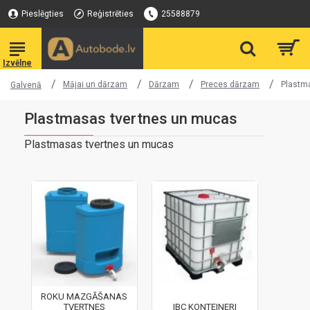
Pieslēgties
Reģistrēties
25588879
Mājai un dārzam
Dārzam
Preces dārzam
Plastm
Galvenā
Plastmasas tvertnes un mucas
Plastmasas tvertnes un mucas
ROKU MAZGĀŠANAS
TVERTNES
IBC KONTEINERI