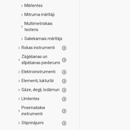
Mērlentes
Mitruma mērītāji
Multimetriskais
testeris
Saliekamais mērītājs
Rokas instrumenti
Zāģēšanas un
slīpēšanas piederumi
Elektroinstrumenti
Elementi, lukturīši
Gāze, degļi, lodāmuri
Līmlentes
Pneimatiskie
instrumenti
Stiprinājumi