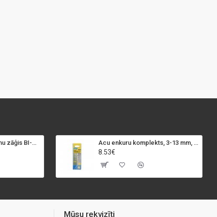
SPECIALIST+ caurumu zāģis BI-METAL, 98 mm
Acu enkuru komplekts, 3-13 mm, Rapid, 12 gab.
8.53€
Mūsu rekvizīti