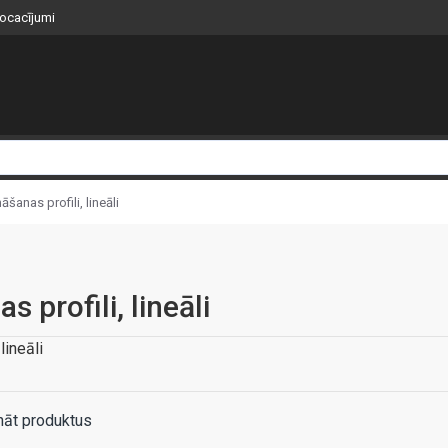
nocacījumi
āšanas profili, lineāli
s profili, lineāli
lineāli
nāt produktus