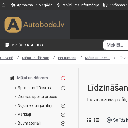
Apmaksa un piegāde
Pasūtījuma informācija
Pirkšanas 
PREČU KATALOGS
Mājai un dārzam
Instrumenti
Mērinstrumenti
Līdzin
Galvenā
Mājai un dārzam
Līdzināšana
Sports un Tūrisms
Ziemas sporta preces
Līdzināšanas profili, 
Nojumes un jumtiņi
Pārklāji
Salīdzi
Būvmateriāli