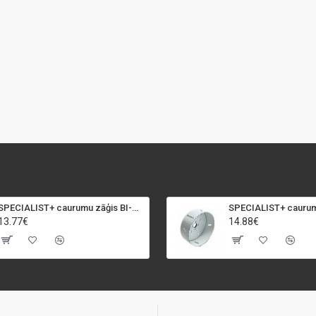
SPECIALIST+ caurumu zāģis BI-METAL, 92 mm
13.77€
14.88€