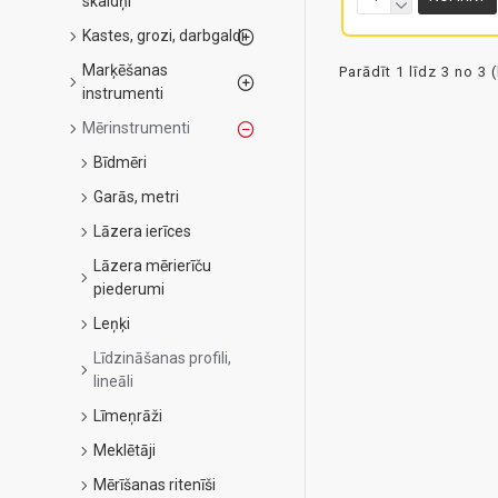
skaldņi
Kastes, grozi, darbgaldi
Marķēšanas
Parādīt 1 līdz 3 no 3 
instrumenti
Mērinstrumenti
Bīdmēri
Garās, metri
Lāzera ierīces
Lāzera mērierīču
piederumi
Leņķi
Līdzināšanas profili,
lineāli
Līmeņrāži
Meklētāji
Mērīšanas ritenīši