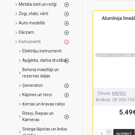
Metāla sieti un režģi
Žogi, stabi, vārti
Alumīnija line
Auto modelīši
Dārzam
Instrumenti
Elektriķu instrumenti
Apģērbs, darba drošība
Betona maisītāji un
rezerves daļas
Ģeneratori
Zīmols:
KAPRO
Kāpnes un torņi
Artikuls:
28-306/100
Ķerras un kravas ratiņi
5.49
Riteņi, Riepas un
Kameras
Sniega lāpstas un ledus
NOPIRKT