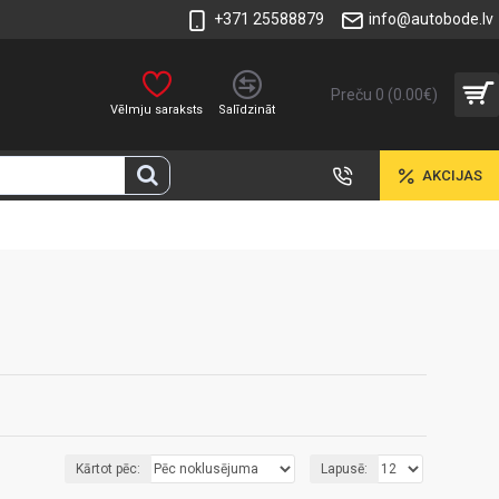
+371 25588879
info@autobode.lv
Preču 0 (0.00€)
Vēlmju saraksts
Salīdzināt
AKCIJAS
Kārtot pēc:
Lapusē: