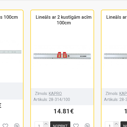
āls 100cm
Lineāls ar 2 kustīgām acīm
Lineāls a
100cm
Zīmols:
KAPRO
Zīmols:
KA
Artikuls:
28-314/100
Artikuls:
28-
€
14.81€
NOPIRKT
N