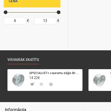
CENA
€
€
VISVAIRĀK SKATĪTS
SPECIALIST+ caurumu zāģis BI-METAL, 95 mm
14.22€
Informācija