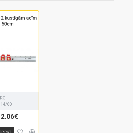
r 2 kustīgām acīm
60cm
PRO
314/60
12.06€
OPIRKT