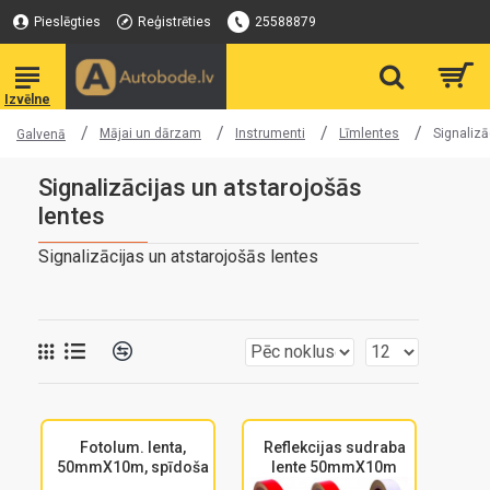
Pieslēgties
Reģistrēties
25588879
Mājai un dārzam
Instrumenti
Līmlentes
Signalizā
Galvenā
Signalizācijas un atstarojošās
lentes
Signalizācijas un atstarojošās lentes
Fotolum. lenta,
Reflekcijas sudraba
50mmX10m, spīdoša
lente 50mmX10m