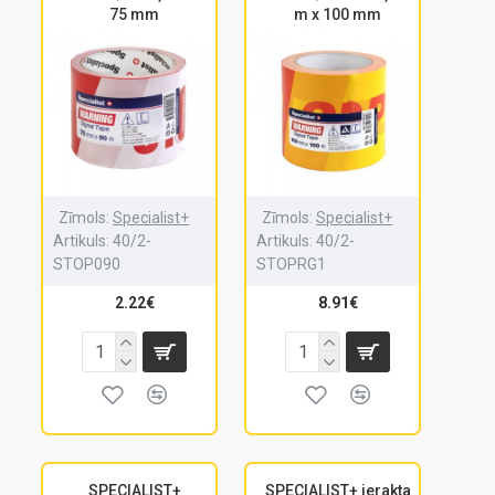
75 mm
m x 100 mm
Zīmols:
Specialist+
Zīmols:
Specialist+
Artikuls:
40/2-
Artikuls:
40/2-
STOP090
STOPRG1
2.22€
8.91€
SPECIALIST+
SPECIALIST+ ierakta