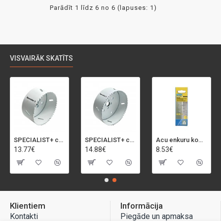
Parādīt 1 līdz 6 no 6 (lapuses: 1)
VISVAIRĀK SKATĪTS
SPECIALIST+ caurumu zāģis BI-METAL, 92 mm
SPECIALIST+ caurumu zāģis BI-METAL, 98 mm
Acu enkuru komplekts, 3-13 mm, Rapid, 12 gab.
13.77€
14.88€
8.53€
Klientiem
Informācija
Kontakti
Piegāde un apmaksa