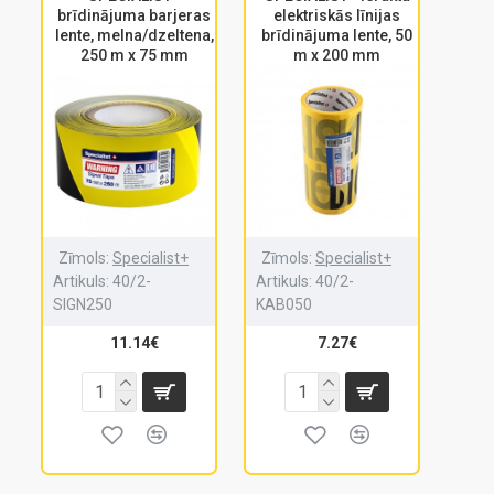
brīdinājuma barjeras
elektriskās līnijas
lente, melna/dzeltena,
brīdinājuma lente, 50
250 m x 75 mm
m x 200 mm
Zīmols:
Specialist+
Zīmols:
Specialist+
Artikuls:
40/2-
Artikuls:
40/2-
SIGN250
KAB050
11.14€
7.27€