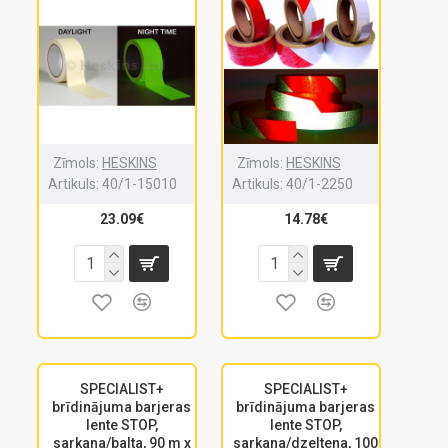
Zīmols:
HESKINS
Zīmols:
HESKINS
Artikuls:
40/1-15010
Artikuls:
40/1-2250
23.09€
14.78€
SPECIALIST+
SPECIALIST+
brīdinājuma barjeras
brīdinājuma barjeras
lente STOP,
lente STOP,
sarkana/balta, 90 m x
sarkana/dzeltena, 100