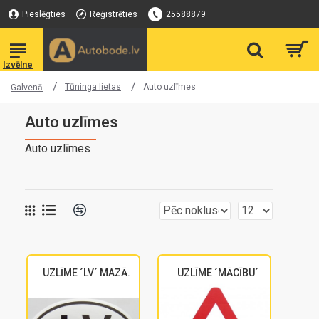
Pieslēgties
Reģistrēties
25588879
Tūninga lietas
Auto uzlīmes
Galvenā
Auto uzlīmes
Auto uzlīmes
UZLĪME ´LV´ MAZĀ.
UZLĪME ´MĀCĪBU´