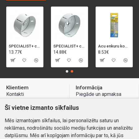
SPECIALIST+ caurumu zāģis BI-METAL, 92 mm
SPECIALIST+ caurumu zāģis BI-METAL, 98 mm
Acu enkuru komplekts, 3-13 mm, Rapid, 12 gab.
13.77€
14.88€
8.53€
Klientiem
Informācija
Kontakti
Piegāde un apmaksa
Preču atgriešana
Atteikuma tiesības
Šī vietne izmanto sīkfailus
Mans profils
Privātuma politika
Mēs izmantojam sīkfailus, lai personalizētu saturu un
Mans profils
Kontakti
reklāmas, nodrošinātu sociālo mediju funkcijas un analizētu
Pasūtījumi
datplūsmu. Mēs arī kopīgojam informāciju par to, kā jūs