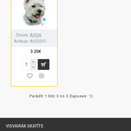
Zīmols:
AVISA
Artikuls:
AV25091
3.20€
Parādīt 1 līdz 3 no 3 (lapuses: 1)
VISVAIRĀK SKATĪTS