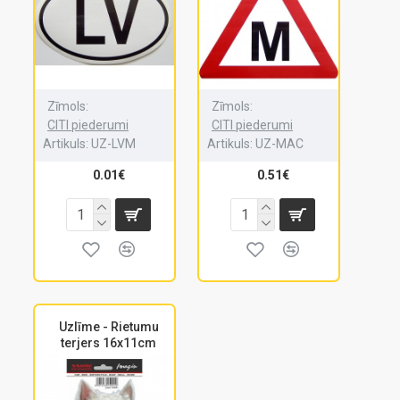
Zīmols:
Zīmols:
CITI piederumi
CITI piederumi
Artikuls:
UZ-LVM
Artikuls:
UZ-MAC
0.01€
0.51€
Uzlīme - Rietumu
terjers 16x11cm