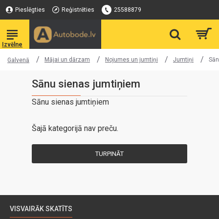
Pieslēgties
Reģistrēties
25588879
Mājai un dārzam
Nojumes un jumtiņi
Jumtiņi
Sān
Galvenā
Sānu sienas jumtiņiem
Sānu sienas jumtiņiem
Šajā kategorijā nav preču.
TURPINĀT
VISVAIRĀK SKATĪTS