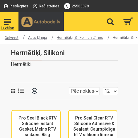
Pieslēgties
Reģistrēties
25588879
Auto ķīmija
Hermētiķi, Silikoni un Līmes
Hermētiķi, Silik
Galvenā
Hermētiķi, Silikoni
Hermētiķi
Pro Seal Black RTV
Pro Seal Clear RTV
Silicone Instant
Silicone Adhesive &
Gasket, Melns RTV
Sealant, Caurspīdīga
silikons 85 g
RTV silikona līme un