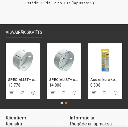
Parādīt 1 līdz 12 no 107 (lapuses: 9)
VISVAIRĀK SKATĪTS
SPECIALIST+ caurumu zāģis BI-METAL, 92 mm
SPECIALIST+ caurumu zāģis BI-METAL, 98 mm
Acu enkuru komplekts, 3-13 mm, Rapid, 12 gab.
13.77€
14.88€
8.53€
Klientiem
Informācija
Kontakti
Piegāde un apmaksa