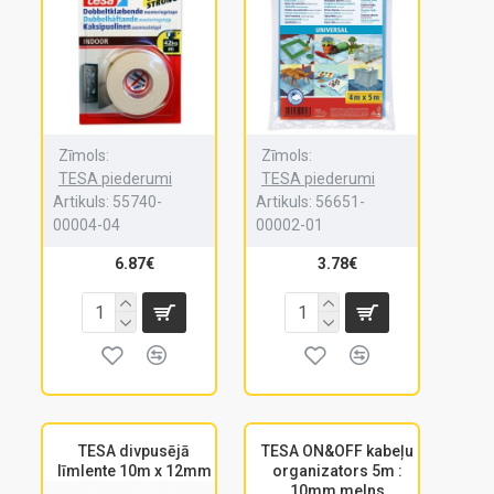
Zīmols:
Zīmols:
TESA piederumi
TESA piederumi
Artikuls:
55740-
Artikuls:
56651-
00004-04
00002-01
6.87€
3.78€
TESA divpusējā
TESA ON&OFF kabeļu
līmlente 10m x 12mm
organizators 5m :
10mm melns