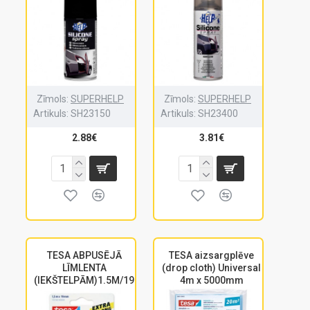
Zīmols:
SUPERHELP
Zīmols:
SUPERHELP
Artikuls:
SH23150
Artikuls:
SH23400
2.88€
3.81€
TESA ABPUSĒJĀ
TESA aizsargplēve
LĪMLENTA
(drop cloth) Universal
(IEKŠTELPĀM)1.5M/19
4m x 5000mm