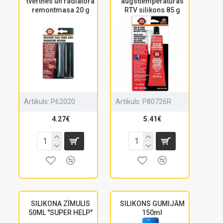
tvertnes un radiatora
augsttemperatūras
remontmasa 20 g
RTV silikons 85 g
Artikuls:
P62020
Artikuls:
P80726R
4.27€
5.41€
SILIKONA ZĪMULIS
SILIKONS GUMIJĀM
50ML "SUPER HELP"
150ml