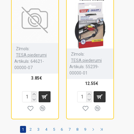
Zīmols:
Zīmols:
TESA piederumi
TESA piederumi
Artikuls:
64621-
Artikuls:
55239-
00000-07
00000-01
3.85€
12.55€
1
2
3
4
5
6
7
8
9