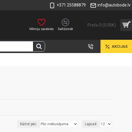
+371 25588879
info@autobode.lv
Preču 0 (0.00€)
Vēlmju saraksts
Salīdzināt
AKCIJAS
Kārtot pēc:
Lapusē: