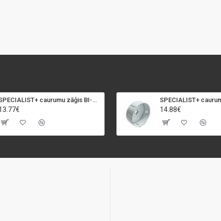
SPECIALIST+ caurumu zāģis BI-METAL, 92 mm
13.77€
14.88€