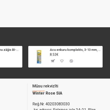
SPECIALIST+ caurumu zāģis BI-METAL, 98 mm
Acu enkuru komplekts, 3-13 mm, Rapid, 12 gab.
8.53€
Mūsu rekvizīti
Winter Rose SIA
Reģ.Nr. 40203083030
Jur. adrese:
Eglaines iela 24-21, Rīga