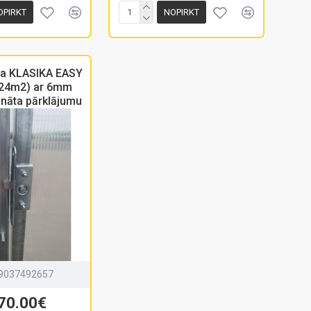
OPIRKT
NOPIRKT
ca KLASIKA EASY
24m2) ar 6mm
onāta pārklājumu
9037492657
70.00€