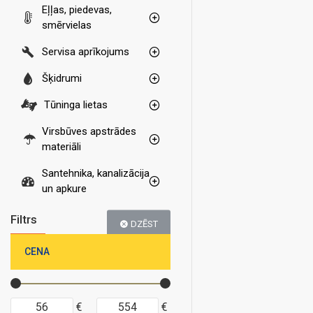
Eļļas, piedevas,
smērvielas
Servisa aprīkojums
Šķidrumi
Tūninga lietas
Virsbūves apstrādes
materiāli
Santehnika, kanalizācija
un apkure
Filtrs
DZĒST
CENA
€
€