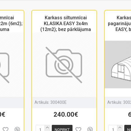
umnīcai
Karkass siltumnīcai
Karkas
x2m (6m2);
KLASIKA EASY 3x4m
pagarināj
ājuma
(12m2); bez pārklājuma
EASY, 
Artikuls:
300400E
Artikuls:
300
0€
240.00€
NOPIRKT
N