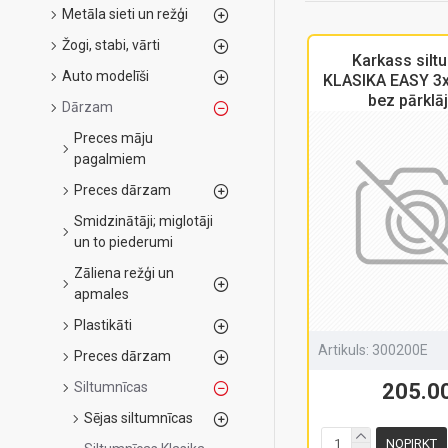
Metāla sieti un režģi
Žogi, stabi, vārti
Karkass silt
Auto modelīši
KLASIKA EASY 3
bez pārkl
Dārzam
Preces māju
pagalmiem
Preces dārzam
Smidzinātāji; miglotāji
un to piederumi
Zāliena režģi un
apmales
Plastikāti
Artikuls:
300200E
Preces dārzam
Siltumnīcas
205.0
Sējas siltumnīcas
NOPIRKT