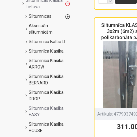
Siltumnīcas Klasika,
Lietuva
Siltumnīcas
Siltumnīca KLA
Aksesuāri
3x2m (6m2) 
siltumnīcām
polikarbonāta p
Siltumnica Baltic LT
Siltumnīca Klasika
Siltumnīca Klasika
ARROW
Siltumnīca Klasika
BERNARD
Siltumnīca Klasika
DROP
Siltumnīca Klasika
Artikuls:
477903749
EASY
Siltumnīca Klasika
311.0
HOUSE