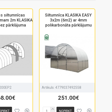
s siltumnīcas
Siltumnīca KLASIKA EASY
umam 2m KLASIKA
3x2m (6m2) ar 4mm
bez pārklājuma
polikarbonāta pārklājumu
200EP2
Artikuls:
4779037492558
68.00€
251.00€
OPIRKT
NOPIRKT