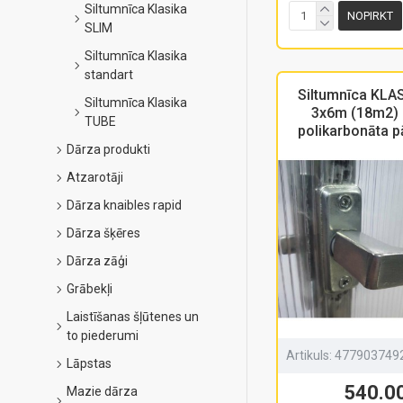
Siltumnīca Klasika
NOPIRKT
SLIM
Siltumnīca Klasika
standart
Siltumnīca KLA
Siltumnīca Klasika
3x6m (18m2)
TUBE
polikarbonāta p
Dārza produkti
Atzarotāji
Dārza knaibles rapid
Dārza šķēres
Dārza zāģi
Grābekļi
Laistīšanas šļūtenes un
to piederumi
Artikuls:
477903749
Lāpstas
540.0
Mazie dārza