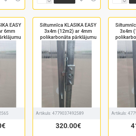
SIKA EASY
Siltumnīca KLASIKA EASY
Siltumnī
ar 6mm
3x4m (12m2) ar 4mm
3x4m (
ārklājumu
polikarbonāta pārklājumu
polikarb
2565
Artikuls:
4779037492589
Artikuls:
477
0€
320.00€
4