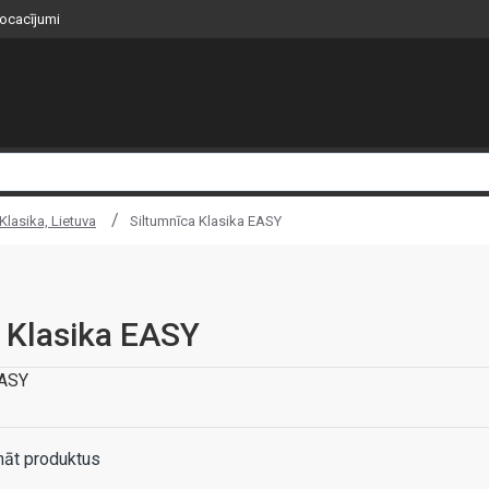
nocacījumi
Klasika, Lietuva
Siltumnīca Klasika EASY
 Klasika EASY
EASY
nāt produktus