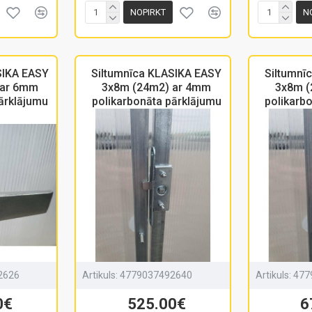
NOPIRKT
N
SIKA EASY
Siltumnīca KLASIKA EASY
Siltumnī
 ar 6mm
3x8m (24m2) ar 4mm
3x8m (
ārklājumu
polikarbonāta pārklājumu
polikarb
2626
Artikuls:
4779037492640
Artikuls:
477
0€
525.00€
6