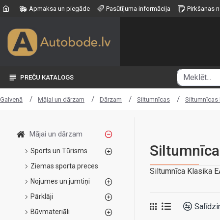
Apmaksa un piegāde
Pasūtījuma informācija
Pirkšanas 
PREČU KATALOGS
Mājai un dārzam
Dārzam
Siltumnīcas
Siltumnīcas 
Galvenā
Mājai un dārzam
Siltumnīca
Sports un Tūrisms
Ziemas sporta preces
Siltumnīca Klasika 
Nojumes un jumtiņi
Pārklāji
Salīdzi
Būvmateriāli