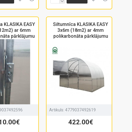
ca KLASIKA EASY
Siltumnīca KLASIKA EASY
12m2) ar 6mm
3x6m (18m2) ar 4mm
onāta pārklājumu
polikarbonāta pārklājumu
9037492596
Artikuls:
4779037492619
10.00€
422.00€