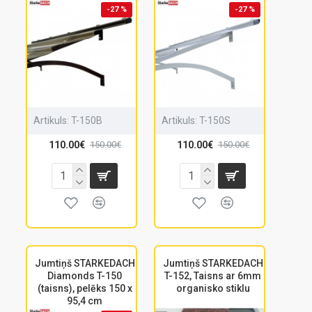
-27 %
-27 %
Artikuls:
T-150B
Artikuls:
T-150S
110.00€
110.00€
150.00€
150.00€
Jumtiņš STARKEDACH
Jumtiņš STARKEDACH
Diamonds T-150
T-152, Taisns ar 6mm
(taisns), pelēks 150 x
organisko stiklu
95,4 cm