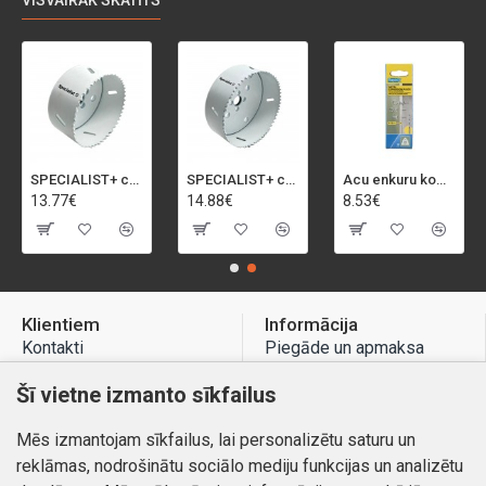
VISVAIRĀK SKATĪTS
SPECIALIST+ caurumu zāģis BI-METAL, 92 mm
SPECIALIST+ caurumu zāģis BI-METAL, 98 mm
Acu enkuru komplekts, 3-13 mm, Rapid, 12 gab.
13.77€
14.88€
8.53€
Klientiem
Informācija
Kontakti
Piegāde un apmaksa
Preču atgriešana
Atteikuma tiesības
Šī vietne izmanto sīkfailus
Mans profils
Privātuma politika
Mēs izmantojam sīkfailus, lai personalizētu saturu un
Mans profils
Kontakti
reklāmas, nodrošinātu sociālo mediju funkcijas un analizētu