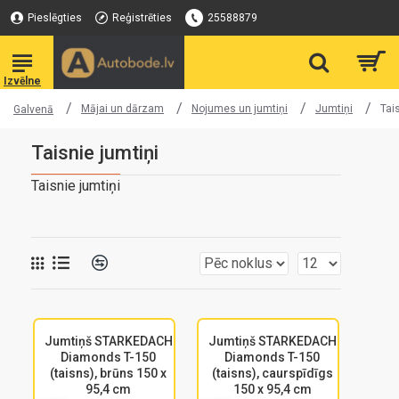
Pieslēgties
Reģistrēties
25588879
Mājai un dārzam
Nojumes un jumtiņi
Jumtiņi
Tai
Galvenā
Taisnie jumtiņi
Taisnie jumtiņi
Jumtiņš STARKEDACH
Jumtiņš STARKEDACH
Diamonds T-150
Diamonds T-150
(taisns), brūns 150 x
(taisns), caurspīdīgs
95,4 cm
150 x 95,4 cm