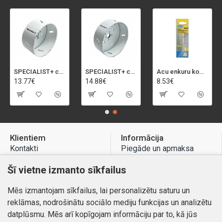
SPECIALIST+ caurumu zāģis BI-METAL, 92 mm
SPECIALIST+ caurumu zāģis BI-METAL, 98 mm
Acu enkuru komplekts, 3-13 mm, Rapid, 12 gab.
13.77€
14.88€
8.53€
Klientiem
Informācija
Kontakti
Piegāde un apmaksa
Preču atgriešana
Atteikuma tiesības
Šī vietne izmanto sīkfailus
Mans profils
Privātuma politika
Mēs izmantojam sīkfailus, lai personalizētu saturu un
Mans profils
Kontakti
reklāmas, nodrošinātu sociālo mediju funkcijas un analizētu
Pasūtījumi
datplūsmu. Mēs arī kopīgojam informāciju par to, kā jūs