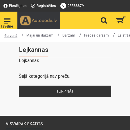
Pieslēgties
Reģistrēties
25588879
Mājai un dārzam
Dārzam
Preces dārzam
Laistīš
Galvenā
Lejkannas
Lejkannas
Šajā kategorijā nav preču.
TURPINĀT
VISVAIRĀK SKATĪTS