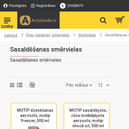
Pieslēgties
Reģistrēties
25588879
Eļļas, piedevas, smērvielas
Smērvielas
Sasaldēšanas 
Galvenā
Sasaldēšanas smērvielas
Sasaldēšanas smērvielas
MOTIP dzesēšanas
MOTIP sasaldējošs,
aerosols, motip
rūsu miekšķējošs
freezer, 500 ml
aerosols, motip
shock oil, 500 ml