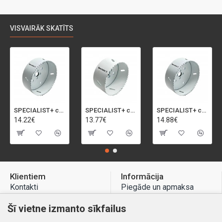
VISVAIRĀK SKATĪTS
SPECIALIST+ caurumu zāģis BI-METAL, 95 mm
SPECIALIST+ caurumu zāģis BI-METAL, 92 mm
SPECIALIST+ caurumu zāģis BI-METAL, 98 mm
14.22€
13.77€
14.88€
Klientiem
Informācija
Kontakti
Piegāde un apmaksa
Preču atgriešana
Atteikuma tiesības
Šī vietne izmanto sīkfailus