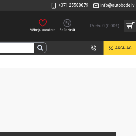
+371 25588879
info@autobode.lv
Preču 0 (0.00€)
Vēlmju saraksts
Salīdzināt
AKCIJAS