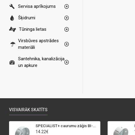
Servisa aprīkojums
Šķidrumi
Tūninga lietas
Virsbūves apstrādes
materiāli
Santehnika, kanalizācija
un apkure
VISVAIRĀK SKATĪTS
SPECIALIST+ caurumu zāģis BI-METAL, 95 mm
14.22€