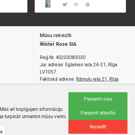
Mūsu rekvizīti
Winter Rose SIA
Reģ.Nr. 40203083030
Jur. adrese:
Eglaines iela 24-21, Rīga
LV1057
Faktiskā adrese:
Rāmuļu iela 21, Rīga
Bankas konts: LV89PARX0020365840001
Pieņemt visu
 Mēs arī kopīgojam informāciju
Tel.:
25588879
Pieņemt atlasīto
ja turpināt izmantot mūsu vietni.
E-pasts
:
info@autobode.lv
Noraidīt
na