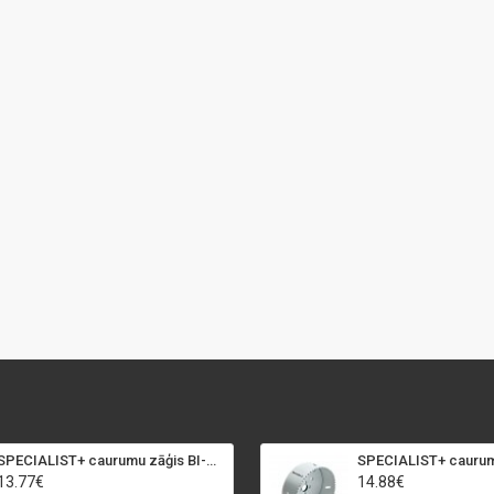
SPECIALIST+ caurumu zāģis BI-METAL, 92 mm
13.77€
14.88€