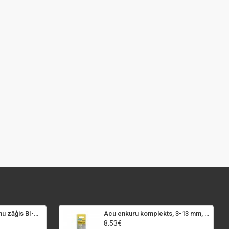
SPECIALIST+ caurumu zāģis BI-METAL, 98 mm
Acu enkuru komplekts, 3-13 mm, Rapid, 12 gab.
8.53€