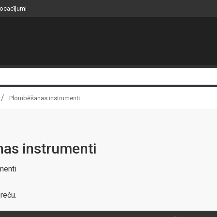
nocacījumi
Plombēšanas instrumenti
as instrumenti
menti
reču.