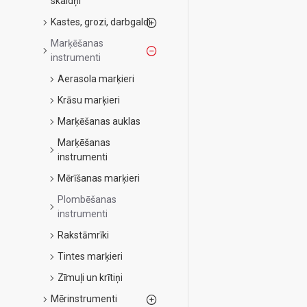
skaldņi
Kastes, grozi, darbgaldi
Marķēšanas
instrumenti
Aerasola marķieri
Krāsu marķieri
Marķēšanas auklas
Marķēšanas
instrumenti
Mērīšanas marķieri
Plombēšanas
instrumenti
Rakstāmrīki
Tintes marķieri
Zīmuļi un krītiņi
Mērinstrumenti