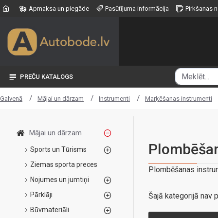
Apmaksa un piegāde
Pasūtījuma informācija
Pirkšanas 
PREČU KATALOGS
Mājai un dārzam
Instrumenti
Marķēšanas instrumenti
Galvenā
Mājai un dārzam
Plombēšan
Sports un Tūrisms
Ziemas sporta preces
Plombēšanas instru
Nojumes un jumtiņi
Pārklāji
Šajā kategorijā nav p
Būvmateriāli