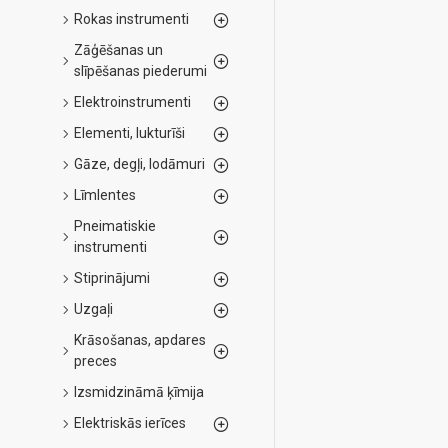
Rokas instrumenti
Zāģēšanas un
slīpēšanas piederumi
Elektroinstrumenti
Elementi, lukturīši
Gāze, degļi, lodāmuri
Līmlentes
Pneimatiskie
instrumenti
Stiprinājumi
Uzgaļi
Krāsošanas, apdares
preces
Izsmidzināmā ķīmija
Elektriskās ierīces