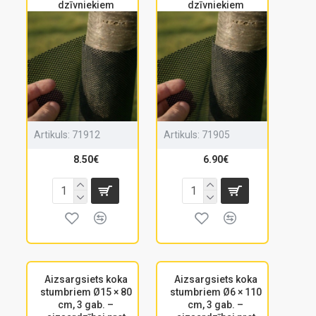
dzīvniekiem
dzīvniekiem
Artikuls:
71912
Artikuls:
71905
8.50€
6.90€
Aizsargsiets koka
Aizsargsiets koka
stumbriem Ø15 × 80
stumbriem Ø6 × 110
cm, 3 gab. –
cm, 3 gab. –