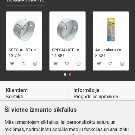
VISVAIRĀK SKATĪTS
SPECIALIST+ caurumu zāģis BI-METAL, 92 mm
SPECIALIST+ caurumu zāģis BI-METAL, 98 mm
Acu enkuru komplekts, 3-13 mm, Rapid, 12 gab.
13.77€
14.88€
8.53€
Klientiem
Informācija
Kontakti
Piegāde un apmaksa
Preču atgriešana
Atteikuma tiesības
Šī vietne izmanto sīkfailus
Mans profils
Privātuma politika
Mēs izmantojam sīkfailus, lai personalizētu saturu un
Mans profils
Kontakti
reklāmas, nodrošinātu sociālo mediju funkcijas un analizētu