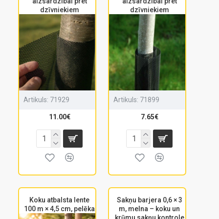
aizsardzībai pret
aizsardzībai pret
dzīvniekiem
dzīvniekiem
Artikuls:
71929
Artikuls:
71899
11.00€
7.65€
Koku atbalsta lente
Sakņu barjera 0,6 × 3
100 m × 4,5 cm, pelēka
m, melna – koku un
krūmu sakņu kontrole