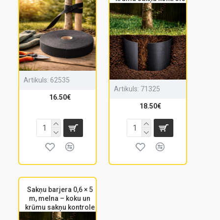
Artikuls:
62535
Artikuls:
71325
16.50€
18.50€
Sakņu barjera 0,6 × 5
m, melna – koku un
krūmu sakņu kontrole