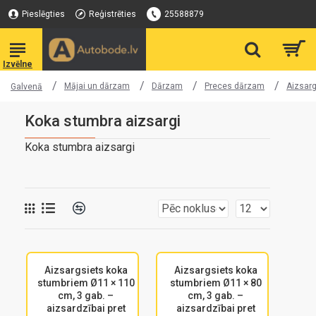
Pieslēgties
Reģistrēties
25588879
Mājai un dārzam
Dārzam
Preces dārzam
Aizsarg
Galvenā
Koka stumbra aizsargi
Koka stumbra aizsargi
Aizsargsiets koka
Aizsargsiets koka
stumbriem Ø11 × 110
stumbriem Ø11 × 80
cm, 3 gab. –
cm, 3 gab. –
aizsardzībai pret
aizsardzībai pret