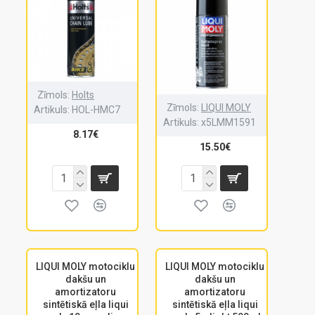
Zīmols:
Holts
Zīmols:
LIQUI MOLY
Artikuls:
HOL-HMC7
Artikuls:
x5LMM1591
8.17€
15.50€
LIQUI MOLY motociklu
LIQUI MOLY motociklu
dakšu un
dakšu un
amortizatoru
amortizatoru
sintētiskā eļla liqui
sintētiskā eļla liqui