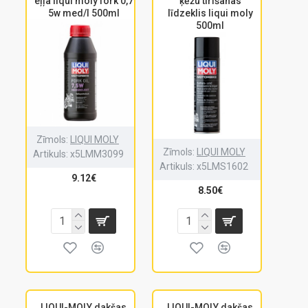
eļļa liqui moly fork 0,7
ķēžu tīrīšanas
5w med/l 500ml
līdzeklis liqui moly
500ml
Zīmols:
LIQUI MOLY
Zīmols:
LIQUI MOLY
Artikuls:
x5LMM3099
Artikuls:
x5LMS1602
9.12€
8.50€
LIQUI-MOLY dakšas
LIQUI-MOLY dakšas