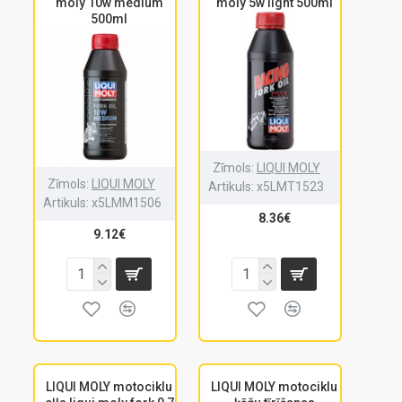
moly 10w medium
moly 5w light 500ml
500ml
Zīmols:
LIQUI MOLY
Zīmols:
LIQUI MOLY
Artikuls:
x5LMT1523
Artikuls:
x5LMM1506
8.36€
9.12€
LIQUI MOLY motociklu
LIQUI MOLY motociklu