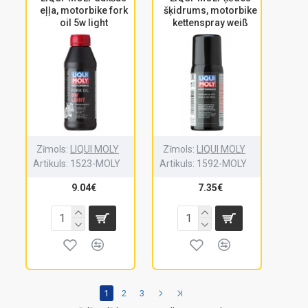
eļļa, motorbike fork
šķidrums, motorbike
oil 5w light
kettenspray weiß
Zīmols:
LIQUI MOLY
Zīmols:
LIQUI MOLY
Artikuls:
1523-MOLY
Artikuls:
1592-MOLY
9.04€
7.35€
1
2
3