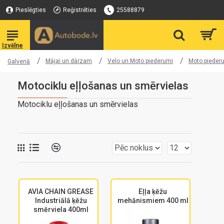
Pieslēgties
Reģistrēties
25588879
Mājai un dārzam
Velo un Moto piederumi
Moto pieder
Galvenā
Motociklu eļļošanas un smērvielas
Motociklu eļļošanas un smērvielas
AVIA CHAIN GREASE
Eļļa ķēžu
Industriālā ķēžu
mehānismiem 400 ml
smērviela 400ml