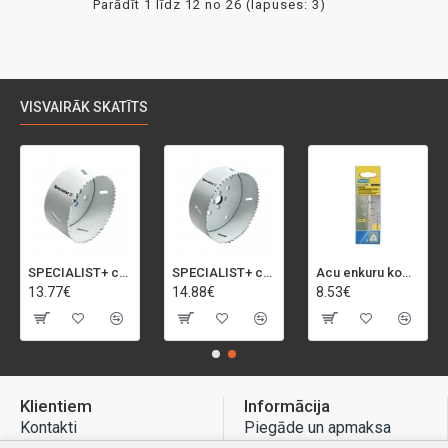
Parādīt 1 līdz 12 no 26 (lapuses: 3)
VISVAIRĀK SKATĪTS
SPECIALIST+ caurumu zāģis BI-METAL, 92 mm
SPECIALIST+ caurumu zāģis BI-METAL, 98 mm
Acu enkuru komplekts, 3-13 mm, Rapid, 12 gab.
13.77€
14.88€
8.53€
Klientiem
Informācija
Kontakti
Piegāde un apmaksa