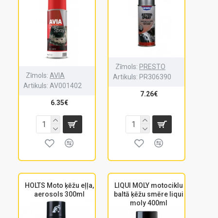
Zīmols:
PRESTO
Zīmols:
AVIA
Artikuls:
PR306390
Artikuls:
AV001402
7.26€
6.35€
HOLTS Moto ķēžu eļļa,
LIQUI MOLY motociklu
aerosols 300ml
baltā ķēžu smēre liqui
moly 400ml