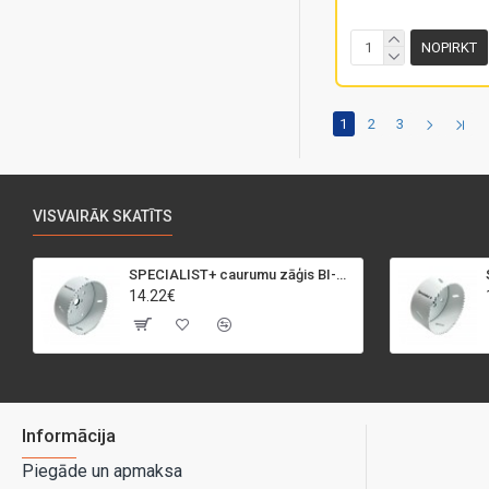
NOPIRKT
1
2
3
VISVAIRĀK SKATĪTS
SPECIALIST+ caurumu zāģis BI-METAL, 95 mm
14.22€
Informācija
Piegāde un apmaksa