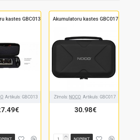
ru kastes GBC013
Akumulatoru kastes GBC017
CO
Artikuls:
GBC013
Zīmols:
NOCO
Artikuls:
GBC017
27.49€
30.98€
OPIRKT
NOPIRKT