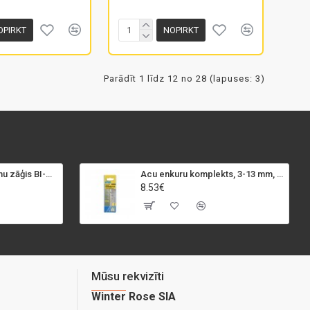
OPIRKT
NOPIRKT
Parādīt 1 līdz 12 no 28 (lapuses: 3)
SPECIALIST+ caurumu zāģis BI-METAL, 98 mm
Acu enkuru komplekts, 3-13 mm, Rapid, 12 gab.
8.53€
Mūsu rekvizīti
Winter Rose SIA