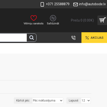
+371 25588879
info@autobode.lv
Preču 0 (0.00€)
Vēlmju saraksts
Salīdzināt
AKCIJAS
Kārtot pēc:
Lapusē: