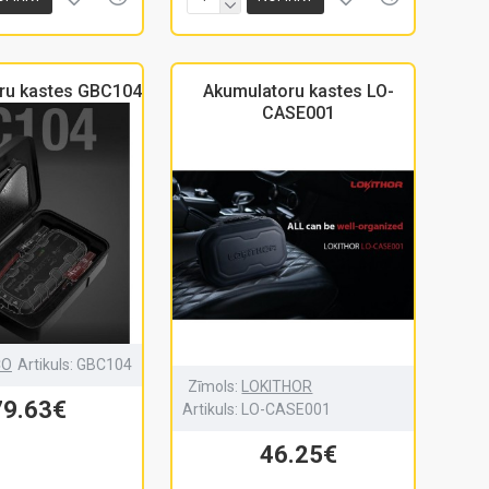
ru kastes GBC104
Akumulatoru kastes LO-
CASE001
CO
Artikuls:
GBC104
Zīmols:
LOKITHOR
79.63€
Artikuls:
LO-CASE001
46.25€