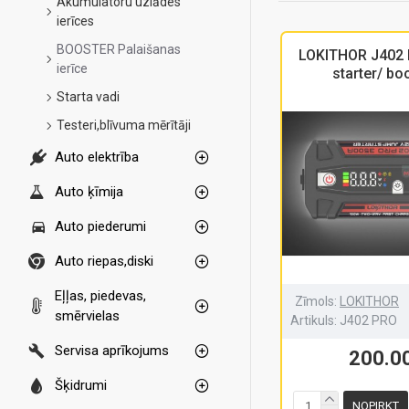
Akumulatoru uzlādes
ierīces
BOOSTER Palaišanas
LOKITHOR J402
ierīce
starter/ bo
Starta vadi
Testeri,blīvuma mērītāji
Auto elektrība
Auto ķīmija
Auto piederumi
Auto riepas,diski
Eļļas, piedevas,
Zīmols:
LOKITHOR
smērvielas
Artikuls:
J402 PRO
Servisa aprīkojums
200.0
Šķidrumi
NOPIRKT