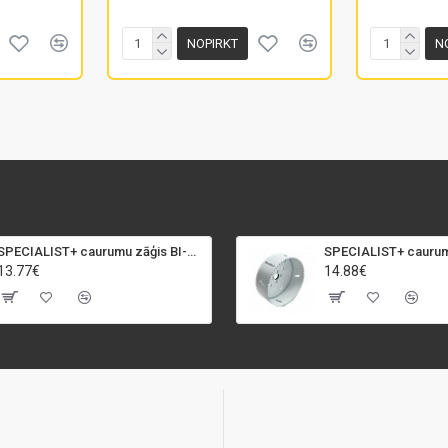
NOPIRKT
N
SPECIALIST+ caurumu zāģis BI-METAL, 92 mm
13.77€
14.88€