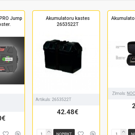
 PRO Jump
Akumulatoru kastes
Akumulato
oster.
2653522T
Zīmols:
NO
Artikuls:
2653522T
42.48€
0€
NOPIRKT
N