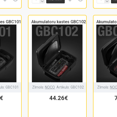
tes GBC101
Akumulatoru kastes GBC102
Akumulato
uls:
GBC101
Zīmols:
NOCO
Artikuls:
GBC102
Zīmols:
NO
€
44.26€