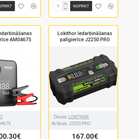
OPIRKT
NOPIRKT
edarbināšanas
Lokithor Iedarbināšanas
erīce AM04675
palīgierīce J2250 PRO
O
Zīmols:
LOKITHOR
4675
Artikuls:
J2250 PRO
00.30€
167.00€