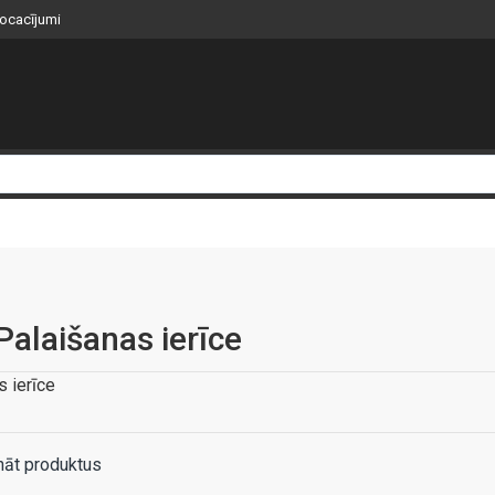
nocacījumi
alaišanas ierīce
 ierīce
nāt produktus