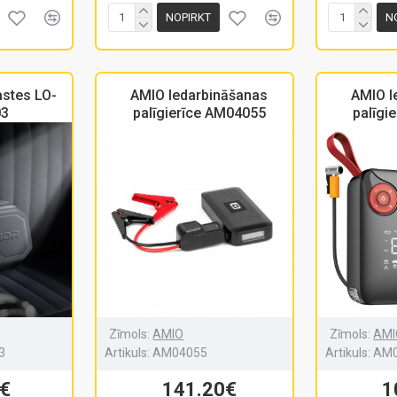
NOPIRKT
N
astes LO-
AMIO Iedarbināšanas
AMIO I
03
palīgierīce AM04055
palīgi
Zīmols:
AMIO
Zīmols:
AMI
3
Artikuls:
AM04055
Artikuls:
AM0
€
141.20€
1