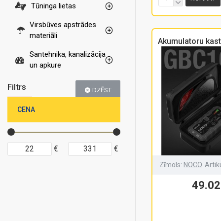
Tūninga lietas
Virsbūves apstrādes
materiāli
Akumulatoru kas
Santehnika, kanalizācija
un apkure
Filtrs
DZĒST
CENA
€
€
Zīmols:
NOCO
Artik
49.02