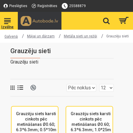
Pieslēgties
Reģistrēties
25588879
Mājai un dārzam
Metāla sieti un režģi
Grauzēju sieti
Galvenā
Grauzēju sieti
Grauzēju sieti
Grauzēju siets karsti
Grauzēju siets karsti
cinkots pēc
cinkots pēc
metināšanas Ø0.60;
metināšanas Ø0.60;
6.3*6.3mm; 0.5*10m
6.3*6.3mm; 1.0*25m