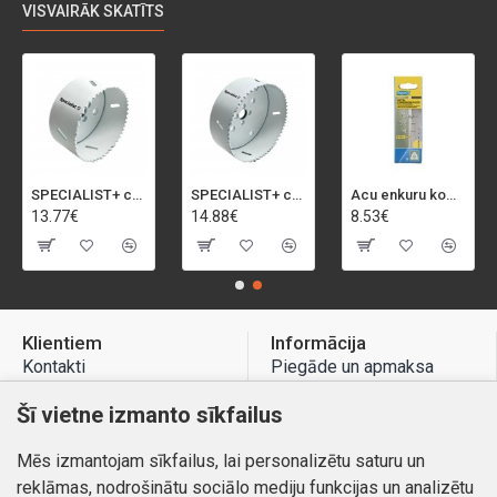
VISVAIRĀK SKATĪTS
SPECIALIST+ caurumu zāģis BI-METAL, 92 mm
SPECIALIST+ caurumu zāģis BI-METAL, 98 mm
Acu enkuru komplekts, 3-13 mm, Rapid, 12 gab.
13.77€
14.88€
8.53€
Klientiem
Informācija
Kontakti
Piegāde un apmaksa
Preču atgriešana
Atteikuma tiesības
Šī vietne izmanto sīkfailus
Mans profils
Privātuma politika
Mēs izmantojam sīkfailus, lai personalizētu saturu un
Mans profils
Kontakti
reklāmas, nodrošinātu sociālo mediju funkcijas un analizētu