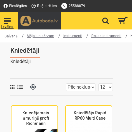
Pieslēgties
Reģistrēties
25588879
Mājai un dārzam
Instrumenti
Rokas instrumenti
Galvenā
Kniedētāji
Kniedētāji
Kniedējamais
Kniedētājs Rapid
āmuriņš profi
RP60 Multi Case
Richmann