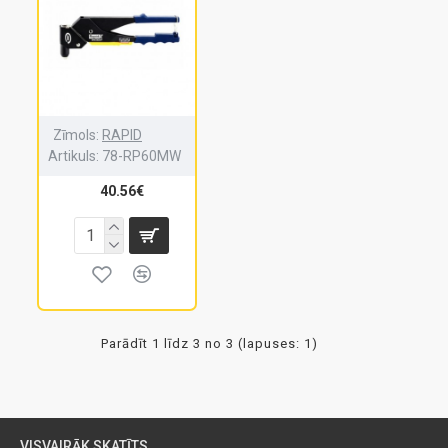
Zīmols:
RAPID
Artikuls:
78-RP60MW
40.56€
Parādīt 1 līdz 3 no 3 (lapuses: 1)
VISVAIRĀK SKATĪTS