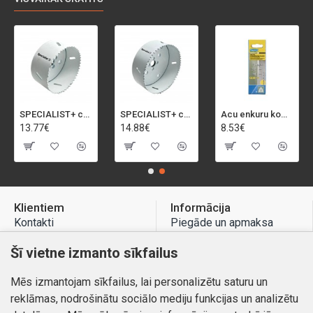
SPECIALIST+ caurumu zāģis BI-METAL, 92 mm
SPECIALIST+ caurumu zāģis BI-METAL, 98 mm
Acu enkuru komplekts, 3-13 mm, Rapid, 12 gab.
13.77€
14.88€
8.53€
Klientiem
Informācija
Kontakti
Piegāde un apmaksa
Preču atgriešana
Atteikuma tiesības
Šī vietne izmanto sīkfailus
Mans profils
Privātuma politika
Mēs izmantojam sīkfailus, lai personalizētu saturu un
Mans profils
Kontakti
reklāmas, nodrošinātu sociālo mediju funkcijas un analizētu
Pasūtījumi