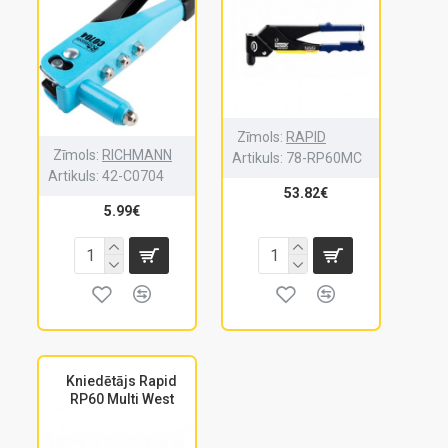
Zīmols:
RAPID
Zīmols:
RICHMANN
Artikuls:
78-RP60MC
Artikuls:
42-C0704
53.82€
5.99€
Kniedētājs Rapid
RP60 Multi West