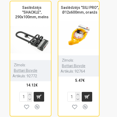
Saslēdzējs
Saslēdzējs "SILI PRO",
"SHACKLE",
Ø12x600mm, oranžs
290x100mm, melns
Zīmols:
Zīmols:
Bottari Bicycle
Bottari Bicycle
Artikuls:
92764
Artikuls:
92772
5.47€
14.12€