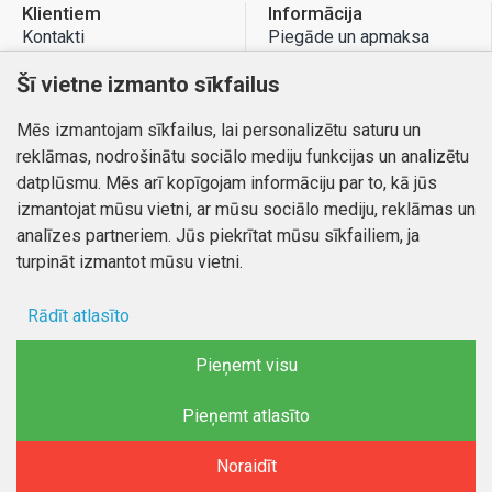
Klientiem
Informācija
Kontakti
Piegāde un apmaksa
Preču atgriešana
Atteikuma tiesības
Šī vietne izmanto sīkfailus
Mans profils
Privātuma politika
Mēs izmantojam sīkfailus, lai personalizētu saturu un
Mans profils
Kontakti
reklāmas, nodrošinātu sociālo mediju funkcijas un analizētu
Pasūtījumi
datplūsmu. Mēs arī kopīgojam informāciju par to, kā jūs
izmantojat mūsu vietni, ar mūsu sociālo mediju, reklāmas un
analīzes partneriem. Jūs piekrītat mūsu sīkfailiem, ja
turpināt izmantot mūsu vietni.
Autortiesības © 2026, www.autobode.lv, Visas tiesības
aizsargātas
Rādīt atlasīto
Ad storage
Pieņemt visu
Lietotāja dati
Pieņemt atlasīto
FILTRĒT PRODUKTUS
Reklāmas personalizēšana
Noraidīt