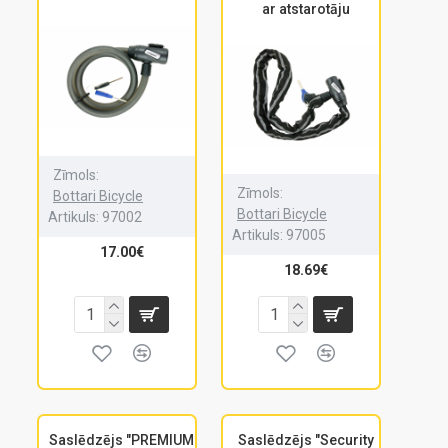
ar atstarotāju
Zīmols:
Zīmols:
Bottari Bicycle
Bottari Bicycle
Artikuls:
97002
Artikuls:
97005
17.00€
18.69€
Saslēdzējs "PREMIUM
Saslēdzējs "Security