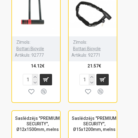
Zīmols:
Zīmols:
Bottari Bicycle
Bottari Bicycle
Artikuls:
92777
Artikuls:
92771
14.12€
21.57€
Saslēdzējs "PREMIUM
Saslēdzējs "PREMIUM
SECURITY",
SECURITY",
Ø12x1500mm, melns
Ø15x1200mm, melns