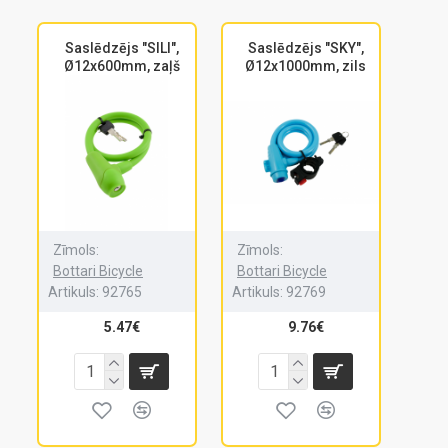
Saslēdzējs "SILI",
Saslēdzējs "SKY",
Ø12x600mm, zaļš
Ø12x1000mm, zils
Zīmols:
Zīmols:
Bottari Bicycle
Bottari Bicycle
Artikuls:
92765
Artikuls:
92769
5.47€
9.76€