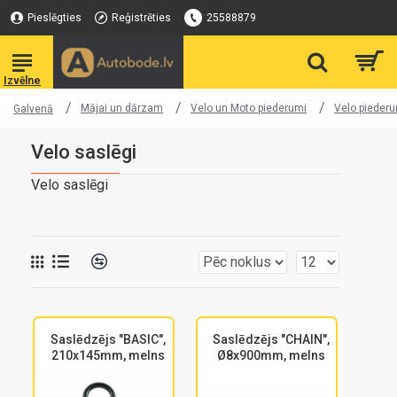
Pieslēgties
Reģistrēties
25588879
Mājai un dārzam
Velo un Moto piederumi
Velo pieder
Galvenā
Velo saslēgi
Velo saslēgi
Saslēdzējs "BASIC",
Saslēdzējs "CHAIN",
210x145mm, melns
Ø8x900mm, melns