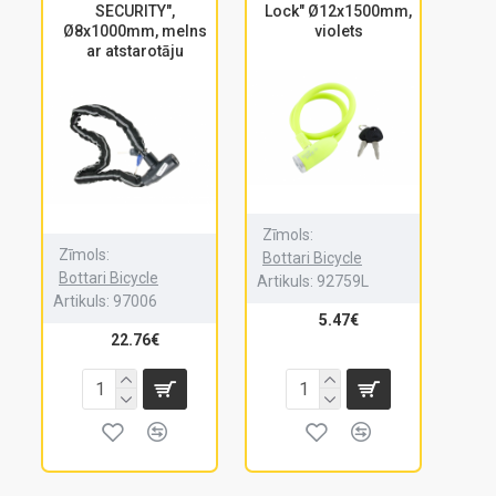
SECURITY",
Lock" Ø12x1500mm,
Ø8x1000mm, melns
violets
ar atstarotāju
Zīmols:
Zīmols:
Bottari Bicycle
Bottari Bicycle
Artikuls:
92759L
Artikuls:
97006
5.47€
22.76€