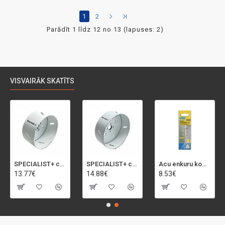
1
2
Parādīt 1 līdz 12 no 13 (lapuses: 2)
VISVAIRĀK SKATĪTS
SPECIALIST+ caurumu zāģis BI-METAL, 92 mm
SPECIALIST+ caurumu zāģis BI-METAL, 98 mm
Acu enkuru komplekts, 3-13 mm, Rapid, 12 gab.
13.77€
14.88€
8.53€