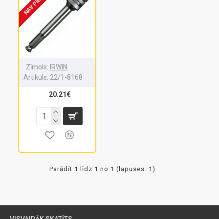
NAV PIEEJAMS
Zīmols:
IRWIN
Artikuls:
22/1-8168
20.21€
Parādīt 1 līdz 1 no 1 (lapuses: 1)