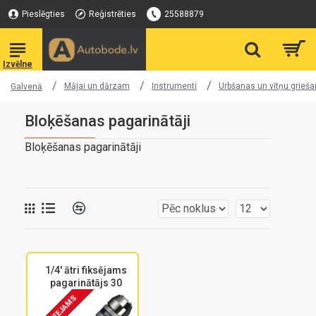
Pieslēgties
Reģistrēties
25588879
Mājai un dārzam
Instrumenti
Urbšanas un vītņu grieša
Galvenā
Bloķēšanas pagarinātāji
Bloķēšanas pagarinātāji
1/4' ātri fiksējams
pagarinātājs 30