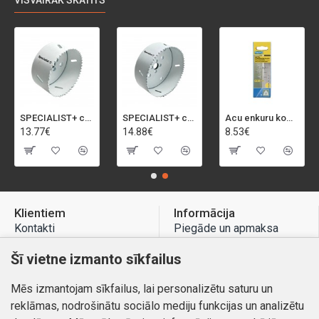
VISVAIRĀK SKATĪTS
SPECIALIST+ caurumu zāģis BI-METAL, 92 mm
SPECIALIST+ caurumu zāģis BI-METAL, 98 mm
Acu enkuru komplekts, 3-13 mm, Rapid, 12 gab.
13.77€
14.88€
8.53€
Klientiem
Informācija
Kontakti
Piegāde un apmaksa
Preču atgriešana
Atteikuma tiesības
Šī vietne izmanto sīkfailus
Mans profils
Privātuma politika
Mēs izmantojam sīkfailus, lai personalizētu saturu un
Mans profils
Kontakti
reklāmas, nodrošinātu sociālo mediju funkcijas un analizētu