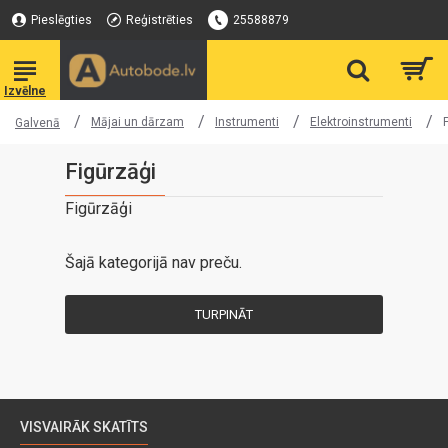
Pieslēgties
Reģistrēties
25588879
Mājai un dārzam
Instrumenti
Elektroinstrumenti
Galvenā
Figūrzāģi
Figūrzāģi
Šajā kategorijā nav preču.
TURPINĀT
VISVAIRĀK SKATĪTS