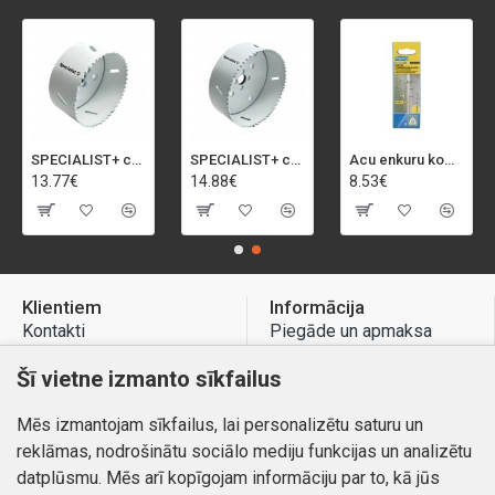
SPECIALIST+ caurumu zāģis BI-METAL, 92 mm
SPECIALIST+ caurumu zāģis BI-METAL, 98 mm
Acu enkuru komplekts, 3-13 mm, Rapid, 12 gab.
13.77€
14.88€
8.53€
Klientiem
Informācija
Kontakti
Piegāde un apmaksa
Preču atgriešana
Atteikuma tiesības
Šī vietne izmanto sīkfailus
Mans profils
Privātuma politika
Mēs izmantojam sīkfailus, lai personalizētu saturu un
Mans profils
Kontakti
reklāmas, nodrošinātu sociālo mediju funkcijas un analizētu
Pasūtījumi
datplūsmu. Mēs arī kopīgojam informāciju par to, kā jūs