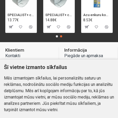
SPECIALIST+ caurumu zāģis BI-METAL, 92 mm
SPECIALIST+ caurumu zāģis BI-METAL, 98 mm
Acu enkuru komplekts, 3-13 mm, Rapid, 12 gab.
13.77€
14.88€
8.53€
Klientiem
Informācija
Kontakti
Piegāde un apmaksa
Preču atgriešana
Atteikuma tiesības
Šī vietne izmanto sīkfailus
Mans profils
Privātuma politika
Mēs izmantojam sīkfailus, lai personalizētu saturu un
Mans profils
Kontakti
reklāmas, nodrošinātu sociālo mediju funkcijas un analizētu
Pasūtījumi
datplūsmu. Mēs arī kopīgojam informāciju par to, kā jūs
izmantojat mūsu vietni, ar mūsu sociālo mediju, reklāmas un
analīzes partneriem. Jūs piekrītat mūsu sīkfailiem, ja
turpināt izmantot mūsu vietni.
Autortiesības © 2026, www.autobode.lv, Visas tiesības