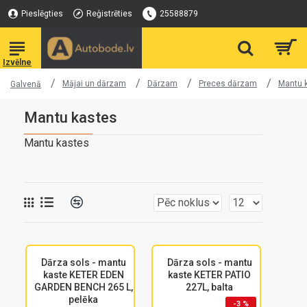
Pieslēgties
Reģistrēties
25588879
Mājai un dārzam
Dārzam
Preces dārzam
Mantu 
Galvenā
Mantu kastes
Mantu kastes
Dārza sols - mantu
Dārza sols - mantu
kaste KETER EDEN
kaste KETER PATIO
GARDEN BENCH 265 L,
227L, balta
pelēka
-3 %