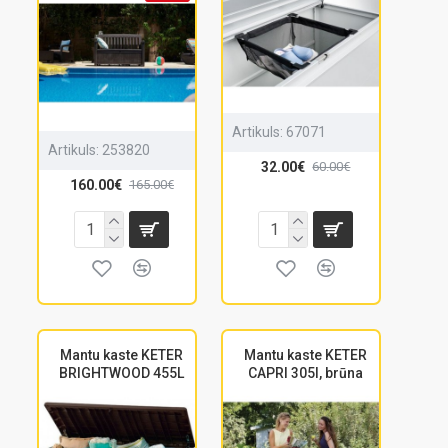
Artikuls:
67071
Artikuls:
253820
32.00€
60.00€
160.00€
165.00€
Mantu kaste KETER
Mantu kaste KETER
BRIGHTWOOD 455L
CAPRI 305l, brūna