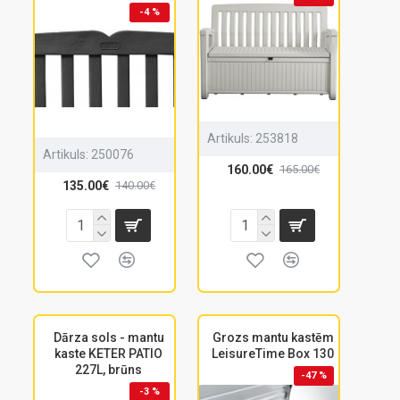
-4 %
Artikuls:
253818
Artikuls:
250076
160.00€
165.00€
135.00€
140.00€
Dārza sols - mantu
Grozs mantu kastēm
kaste KETER PATIO
LeisureTime Box 130
227L, brūns
-47 %
-3 %