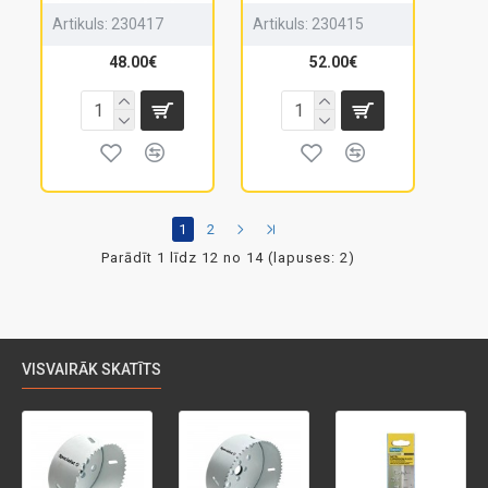
Artikuls:
230417
Artikuls:
230415
48.00€
52.00€
1
2
Parādīt 1 līdz 12 no 14 (lapuses: 2)
VISVAIRĀK SKATĪTS