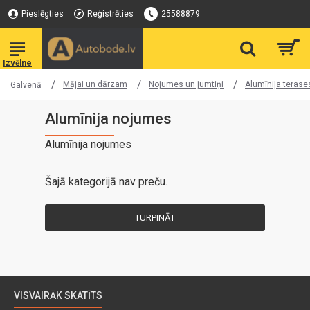
Pieslēgties
Reģistrēties
25588879
Mājai un dārzam
Nojumes un jumtiņi
Alumīnija terase
Galvenā
Alumīnija nojumes
Alumīnija nojumes
Šajā kategorijā nav preču.
TURPINĀT
VISVAIRĀK SKATĪTS