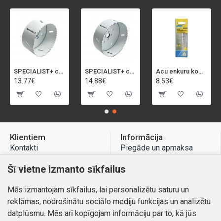
SPECIALIST+ caurumu zāģis BI-METAL, 92 mm
SPECIALIST+ caurumu zāģis BI-METAL, 98 mm
Acu enkuru komplekts, 3-13 mm, Rapid, 12 gab.
13.77€
14.88€
8.53€
Klientiem
Informācija
Kontakti
Piegāde un apmaksa
Preču atgriešana
Atteikuma tiesības
Šī vietne izmanto sīkfailus
Mans profils
Privātuma politika
Mēs izmantojam sīkfailus, lai personalizētu saturu un
Mans profils
Kontakti
reklāmas, nodrošinātu sociālo mediju funkcijas un analizētu
Pasūtījumi
datplūsmu. Mēs arī kopīgojam informāciju par to, kā jūs