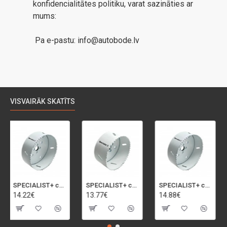
konfidencialitātes politiku, varat sazināties ar
mums:
Pa e-pastu: info@autobode.lv
VISVAIRĀK SKATĪTS
SPECIALIST+ caurumu zāģis BI-METAL, 95 mm
SPECIALIST+ caurumu zāģis BI-METAL, 92 mm
SPECIALIST+ caurumu zāģis BI-METAL, 98 mm
14.22€
13.77€
14.88€