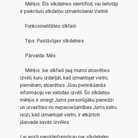
Mērķis: Šīs sīkdatnes identificē, vai lietotāji
ir piekrituši sīkdatņu izmantošanai Vietnē.
Funkcionalitātes sīkfaili
Tips: Pastāvīgas sīkdatnes
Pārvalda: Mēs
Mērķis: šie sīkfaili ļauj mums atcerēties
izvēli, kuru izdarījāt, kad izmantojat vietni,
piemēram, atcerēties Jūsu pieteikšanās
informāciju vai valodas izvēli. Šo sīkdatņu
mērķis ir sniegt Jums personīgāku pieredzi
un izvairīties no nepieciešamības Jums katru
reizi, kad izmantojat vietni, ir atkārtoti
jāievada savas izvēles.
Lai iegūt papildinformāciju par sīkdatnēm,