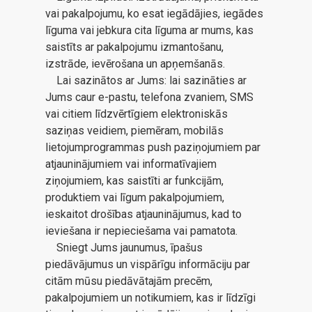
vai pakalpojumu, ko esat iegādājies, iegādes
līguma vai jebkura cita līguma ar mums, kas
saistīts ar pakalpojumu izmantošanu,
izstrāde, ievērošana un apņemšanās.
Lai sazinātos ar Jums: lai sazināties ar
Jums caur e-pastu, telefona zvaniem, SMS
vai citiem līdzvērtīgiem elektroniskās
saziņas veidiem, piemēram, mobilās
lietojumprogrammas push paziņojumiem par
atjauninājumiem vai informatīvajiem
ziņojumiem, kas saistīti ar funkcijām,
produktiem vai līgum pakalpojumiem,
ieskaitot drošības atjauninājumus, kad to
ieviešana ir nepieciešama vai pamatota.
Sniegt Jums jaunumus, īpašus
piedāvājumus un vispārīgu informāciju par
citām mūsu piedāvātajām precēm,
pakalpojumiem un notikumiem, kas ir līdzīgi