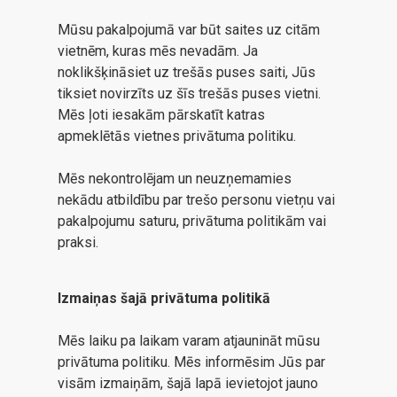
Mūsu pakalpojumā var būt saites uz citām
vietnēm, kuras mēs nevadām. Ja
noklikšķināsiet uz trešās puses saiti, Jūs
tiksiet novirzīts uz šīs trešās puses vietni.
Mēs ļoti iesakām pārskatīt katras
apmeklētās vietnes privātuma politiku.
Mēs nekontrolējam un neuzņemamies
nekādu atbildību par trešo personu vietņu vai
pakalpojumu saturu, privātuma politikām vai
praksi.
Izmaiņas šajā privātuma politikā
Mēs laiku pa laikam varam atjaunināt mūsu
privātuma politiku. Mēs informēsim Jūs par
visām izmaiņām, šajā lapā ievietojot jauno