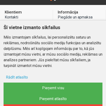
Klientiem
Informācija
Kontakti
Piegāde un apmaksa
Preču atgriešana
Atteikuma tiesības
Šī vietne izmanto sīkfailus
Mans profils
Privātuma politika
Mēs izmantojam sīkfailus, lai personalizētu saturu un
Mans profils
Kontakti
reklāmas, nodrošinātu sociālo mediju funkcijas un analizētu
Pasūtījumi
datplūsmu. Mēs arī kopīgojam informāciju par to, kā jūs
izmantojat mūsu vietni, ar mūsu sociālo mediju, reklāmas un
analīzes partneriem. Jūs piekrītat mūsu sīkfailiem, ja
turpināt izmantot mūsu vietni.
Autortiesības © 2026, www.autobode.lv, Visas tiesības
aizsargātas
Rādīt atlasīto
Ad storage
Pieņemt visu
Lietotāja dati
Pieņemt atlasīto