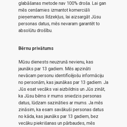
glabāšanas metode nav 100% droša. Lai gan
mēs cenšamies izmantot komerciāli
pieņemamus līdzekļus, lai aizsargāt Jūsu
personas datus, mēs nevaram garantēt to
absolūtu drošību.
Bērnu privātums
Mūsu dienests neuzrunā nevienu, kas
jaunāks par 13 gadiem. Mēs apzināti
nevācam personu identificējošu informāciju
no personām, kas jaunākas par 13 gadiem. Ja
Jūs esat vecāks vai aizbildnis un Jūs zināt,
ka Jūsu bērns ir mums sniedzis personas
datus, lūdzam sazināties ar mums. Ja mēs
zināsim, ka esam savākuši personas datus
no kāda, kas jaunāks par 13 gadiem, bez
vecāku piekrišanas un pārbaudes, mēs