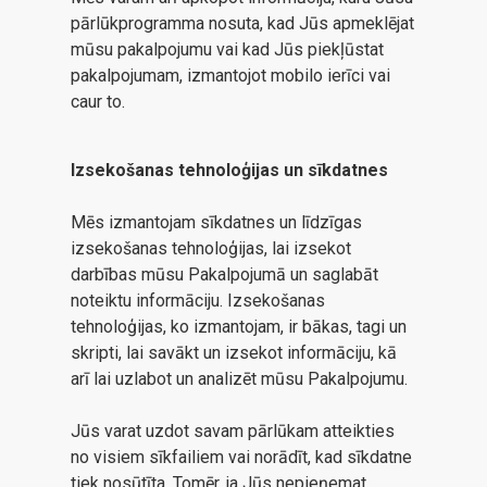
pārlūkprogramma nosuta, kad Jūs apmeklējat
mūsu pakalpojumu vai kad Jūs piekļūstat
pakalpojumam, izmantojot mobilo ierīci vai
caur to.
Izsekošanas tehnoloģijas un sīkdatnes
Mēs izmantojam sīkdatnes un līdzīgas
izsekošanas tehnoloģijas, lai izsekot
darbības mūsu Pakalpojumā un saglabāt
noteiktu informāciju. Izsekošanas
tehnoloģijas, ko izmantojam, ir bākas, tagi un
skripti, lai savākt un izsekot informāciju, kā
arī lai uzlabot un analizēt mūsu Pakalpojumu.
Jūs varat uzdot savam pārlūkam atteikties
no visiem sīkfailiem vai norādīt, kad sīkdatne
tiek nosūtīta. Tomēr, ja Jūs nepieņemat