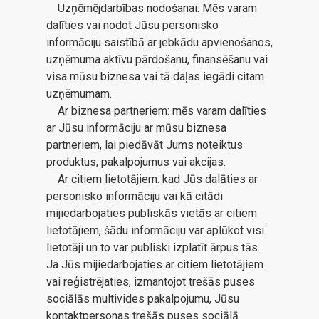
Uzņēmējdarbības nodošanai: Mēs varam
dalīties vai nodot Jūsu personisko
informāciju saistībā ar jebkādu apvienošanos,
uzņēmuma aktīvu pārdošanu, finansēšanu vai
visa mūsu biznesa vai tā daļas iegādi citam
uzņēmumam.
Ar biznesa partneriem: mēs varam dalīties
ar Jūsu informāciju ar mūsu biznesa
partneriem, lai piedāvāt Jums noteiktus
produktus, pakalpojumus vai akcijas.
Ar citiem lietotājiem: kad Jūs dalāties ar
personisko informāciju vai kā citādi
mijiedarbojaties publiskās vietās ar citiem
lietotājiem, šādu informāciju var aplūkot visi
lietotāji un to var publiski izplatīt ārpus tās.
Ja Jūs mijiedarbojaties ar citiem lietotājiem
vai reģistrējaties, izmantojot trešās puses
sociālās multivides pakalpojumu, Jūsu
kontaktpersonas trešās puses sociālā