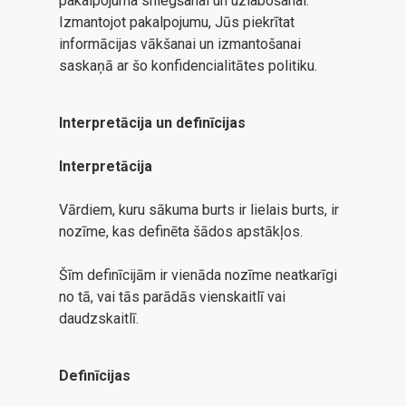
pakalpojuma sniegšanai un uzlabošanai.
Izmantojot pakalpojumu, Jūs piekrītat
informācijas vākšanai un izmantošanai
saskaņā ar šo konfidencialitātes politiku.
Interpretācija un definīcijas
Interpretācija
Vārdiem, kuru sākuma burts ir lielais burts, ir
nozīme, kas definēta šādos apstākļos.
Šīm definīcijām ir vienāda nozīme neatkarīgi
no tā, vai tās parādās vienskaitlī vai
daudzskaitlī.
Definīcijas