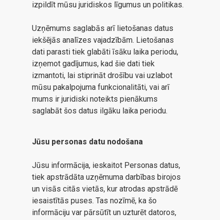
izpildīt mūsu juridiskos līgumus un politikas.
Uzņēmums saglabās arī lietošanas datus
iekšējās analīzes vajadzībām. Lietošanas
dati parasti tiek glabāti īsāku laika periodu,
izņemot gadījumus, kad šie dati tiek
izmantoti, lai stiprināt drošību vai uzlabot
mūsu pakalpojuma funkcionalitāti, vai arī
mums ir juridiski noteikts pienākums
saglabāt šos datus ilgāku laika periodu.
Jūsu personas datu nodošana
Jūsu informācija, ieskaitot Personas datus,
tiek apstrādāta uzņēmuma darbības birojos
un visās citās vietās, kur atrodas apstrādē
iesaistītās puses. Tas nozīmē, ka šo
informāciju var pārsūtīt un uzturēt datoros,