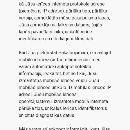
kā Jūsu ierīces interneta protokola adrese
(piemēram, IP adrese), pārlūka tips, pārlūka
versija, apmeklētās mūsu pakalpojuma lapas,
Jūsu apmeklējuma laiks un datums, šajās
lapās pavadītais laiks, unikālā ierīce
identifikatori un citi diagnostikas dati.
Kad Jūs piekļūstat Pakalpojumam, izmantojot
mobilo ierīci vai ar tās starpniecību, mēs
varam automātiski apkopot noteiktu
informāciju, ieskaitot, bet ne tikai, Jūsu
izmantotās mobilās ierīces veidu, Jūsu
mobilās ierīces unikālo ID, mobilās ierīces IP
adresi, Jūsu mobilās ierīces
operētājsistēmu, izmantotā mobilā interneta
pārlūka tips, unikālus ierīces identifikatorus
un citus diagnostikas datus.
Mēs varam arī apkopot informāciju, kuru Jūsu