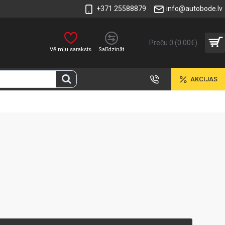
+371 25588879
info@autobode.lv
Preču 0 (0.00€)
Vēlmju saraksts
Salīdzināt
AKCIJAS