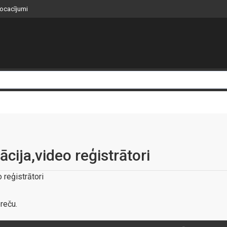
nocacījumi
cija,video reģistrātori
 reģistrātori
reču.