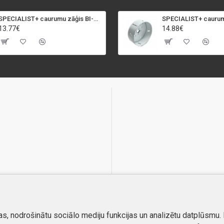
SPECIALIST+ caurumu zāģis BI-METAL, 92 mm
13.77€
14.88€
as, nodrošinātu sociālo mediju funkcijas un analizētu datplūsmu.