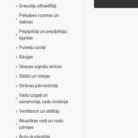
Grauzēju atbaidītāji
Piekabes rozetes un
dakšas
Piepīpētāji un piepīpētāju
ligzdas
Putekļu sūcēji
Rācijas
Skaņas signālu ierīces
Slēdži un relejas
Strāvas pārveidotāji
Vadu uzgaļi un
savienotāji, vadu izolācija
Ventilatori un sildītāji
Akustikas vadi un vadu
pārejas
Auto drošinātāji