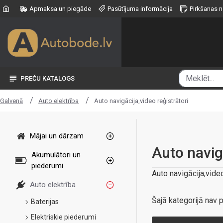
Apmaksa un piegāde
Pasūtījuma informācija
Pirkšanas 
PREČU KATALOGS
Auto elektrība
Auto navigācija,video reģistrātori
Galvenā
Mājai un dārzam
Auto navigā
Akumulātori un
piederumi
Auto navigācija,video
Auto elektrība
Šajā kategorijā nav p
Baterijas
Elektriskie piederumi