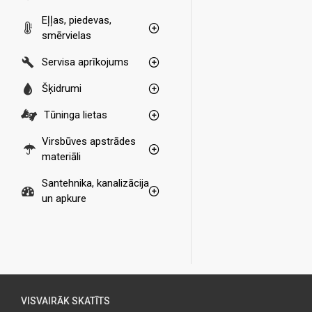
Eļļas, piedevas,
smērvielas
Servisa aprīkojums
Šķidrumi
Tūninga lietas
Virsbūves apstrādes
materiāli
Santehnika, kanalizācija
un apkure
VISVAIRĀK SKATĪTS