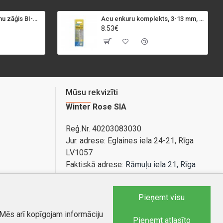
SPECIALIST+ caurumu zāģis BI-METAL, 98 mm
Acu enkuru komplekts, 3-13 mm, Rapid, 12 gab.
8.53€
Mūsu rekvizīti
Winter Rose SIA
Reģ.Nr. 40203083030
Jur. adrese:
Eglaines iela 24-21, Rīga
LV1057
Faktiskā adrese:
Rāmuļu iela 21, Rīga
Bankas konts: LV89PARX0020365840001
Pieņemt visu
 Mēs arī kopīgojam informāciju
Tel.:
25588879
Pieņemt atlasīto