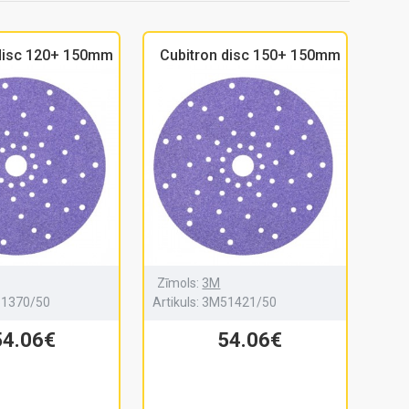
 disc 120+ 150mm
Cubitron disc 150+ 150mm
Zīmols:
3M
1370/50
Artikuls:
3M51421/50
54.06€
54.06€