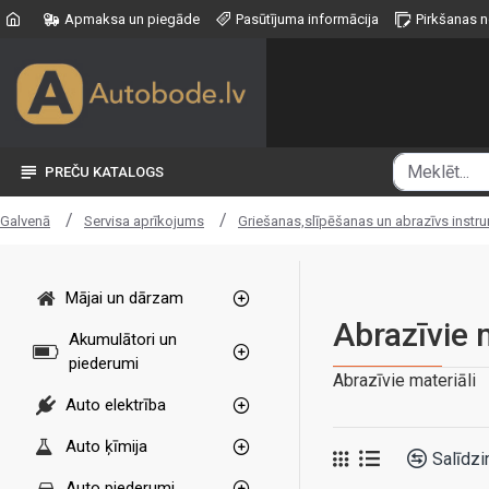
Apmaksa un piegāde
Pasūtījuma informācija
Pirkšanas 
PREČU KATALOGS
Servisa aprīkojums
Griešanas,slīpēšanas un abrazīvs instr
Galvenā
Mājai un dārzam
Abrazīvie 
Akumulātori un
piederumi
Abrazīvie materiāli
Auto elektrība
Auto ķīmija
Salīdzi
Auto piederumi