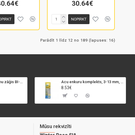
30.64€
30.64€
OPIRKT
NOPIRKT
Parādīt 1 līdz 12 no 189 (lapuses: 16)
SPECIALIST+ caurumu zāģis BI-METAL, 98 mm
Acu enkuru komplekts, 3-13 mm, Rapid, 12 gab.
8.53€
Mūsu rekvizīti