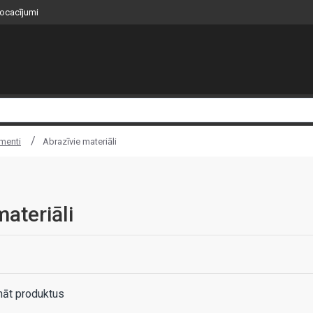
nocacījumi
umenti
Abrazīvie materiāli
materiāli
nāt produktus