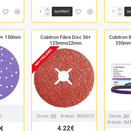
NOPIRKT
N
80+ 150mm
Cubitron Fibre Disc 36+
Cubitron I
125mmx22mm
330mm 
NAV PIEEJAMS
Zīmols:
3M
Artikuls:
3M55073
Zīmols:
3M
0
Artikuls:
3M3
4.22€
€