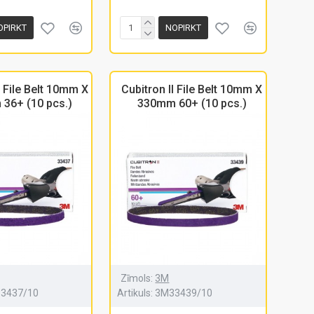
OPIRKT
NOPIRKT
I File Belt 10mm X
Cubitron II File Belt 10mm X
36+ (10 pcs.)
330mm 60+ (10 pcs.)
Zīmols:
3M
3437/10
Artikuls:
3M33439/10