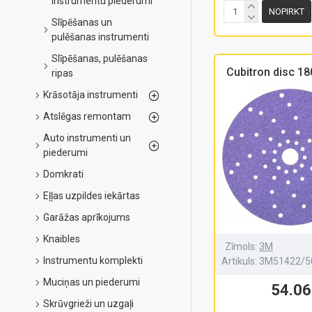
instrumentu piederumi
NOPIRKT
Slīpēšanas un
pulēšanas instrumenti
Slīpēšanas, pulēšanas
Cubitron disc 
ripas
Krāsotāja instrumenti
Atslēgas remontam
Auto instrumenti un
piederumi
Domkrati
Eļļas uzpildes iekārtas
Garāžas aprīkojums
Knaibles
Zīmols:
3M
Instrumentu komplekti
Artikuls:
3M51422/5
Muciņas un piederumi
54.06
Skrūvgrieži un uzgaļi