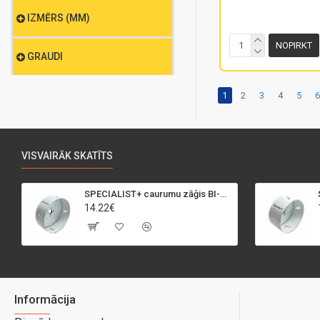
IZMĒRS (MM)
NOPIRKT
GRAUDI
1
2
3
4
5
VISVAIRĀK SKATĪTS
SPECIALIST+ caurumu zāģis BI-METAL, 95 mm
14.22€
Informācija