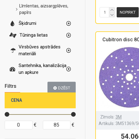
Līmlentas, aizsargplēves,
papīrs
NOPIRKT
Šķidrumi
Tūninga lietas
Cubitron disc 
Virsbūves apstrādes
materiāli
Santehnika, kanalizācija
un apkure
Filtrs
DZĒST
CENA
Zīmols:
3M
Artikuls:
3M51369/5
€
€
54.06