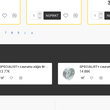
NOPIRKT
N
6
7
8
9
SPECIALIST+ caurumu zāģis BI-METAL, 92 mm
13.77€
14.88€