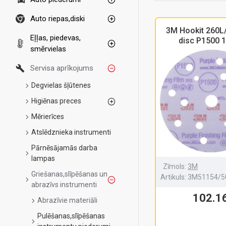
Auto riepas,diski
3M Hookit 260L/
Eļļas, piedevas,
disc P1500
smērvielas
Servisa aprīkojums
Degvielas šļūtenes
Higiēnas preces
Mērierīces
Atslēdznieka instrumenti
Pārnēsājamās darba
lampas
Zīmols:
3M
Griešanas,slīpēšanas un
Artikuls:
3M51154/5
abrazīvs instrumenti
102.1
Abrazīvie materiāli
Pulēšanas,slīpēšanas