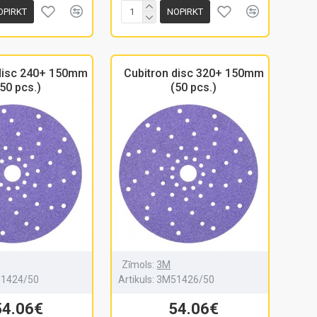
OPIRKT
NOPIRKT
 disc 240+ 150mm
Cubitron disc 320+ 150mm
50 pcs.)
(50 pcs.)
Zīmols:
3M
1424/50
Artikuls:
3M51426/50
54.06€
54.06€