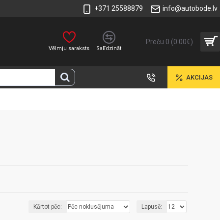
+371 25588879
info@autobode.lv
Preču 0 (0.00€)
Vēlmju saraksts
Salīdzināt
AKCIJAS
Kārtot pēc:
Lapusē: