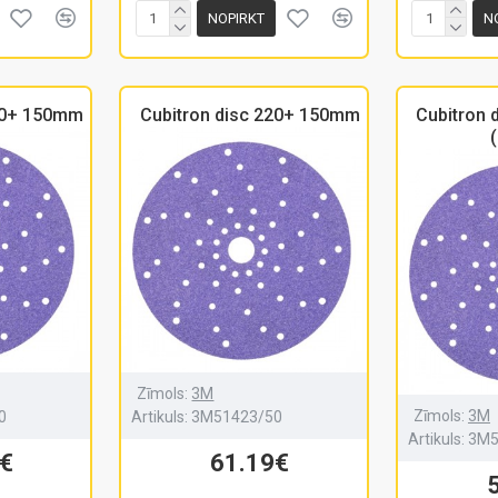
NOPIRKT
N
180+ 150mm
Cubitron disc 220+ 150mm
Cubitron
(
Zīmols:
3M
Zīmols:
3M
0
Artikuls:
3M51423/50
Artikuls:
3M5
€
61.19€