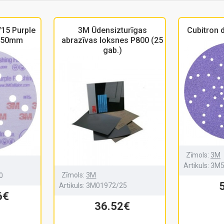
15 Purple
3M Ūdensizturīgas
Cubitron
 150mm
abrazīvas loksnes P800 (25
gab.)
Zīmols:
3M
Artikuls:
3M5
Zīmols:
3M
0
Artikuls:
3M01972/25
6€
36.52€