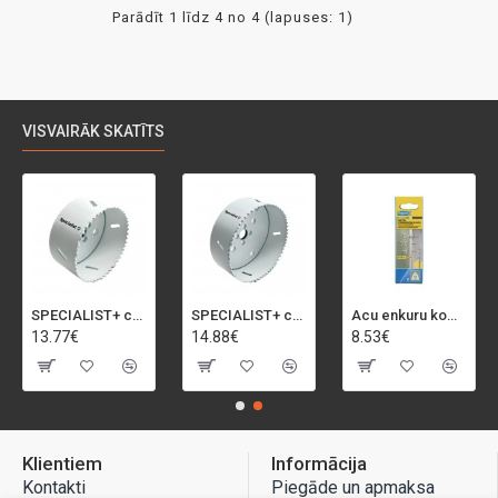
Parādīt 1 līdz 4 no 4 (lapuses: 1)
VISVAIRĀK SKATĪTS
SPECIALIST+ caurumu zāģis BI-METAL, 92 mm
SPECIALIST+ caurumu zāģis BI-METAL, 98 mm
Acu enkuru komplekts, 3-13 mm, Rapid, 12 gab.
13.77€
14.88€
8.53€
Klientiem
Informācija
Kontakti
Piegāde un apmaksa