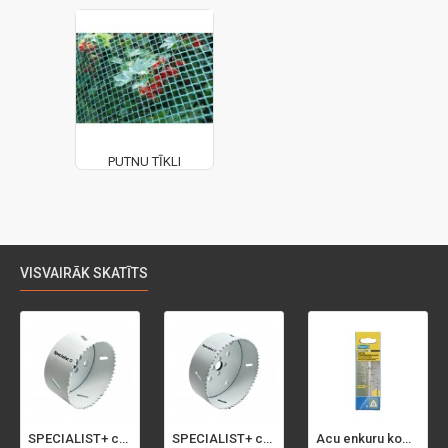
PUTNU TĪKLI
VISVAIRĀK SKATĪTS
SPECIALIST+ caurumu zāģis BI-METAL, 92 mm
SPECIALIST+ caurumu zāģis BI-METAL, 98 mm
Acu enkuru komplekts, 3-13 mm, Rapid, 12 gab.