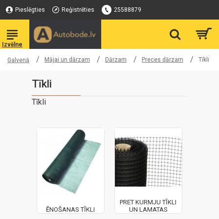
Pieslēgties
Reģistrēties
25588879
Mājai un dārzam
Dārzam
Preces dārzam
Tīkli
Galvenā
Tīkli
Tīkli
PRET KURMJU TĪKLI
ĒNOŠANAS TĪKLI
UN LAMATAS