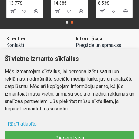
13.77€
14.88€
8.53€
Klientiem
Informācija
Kontakti
Piegāde un apmaksa
Preču atgriešana
Atteikuma tiesības
Šī vietne izmanto sīkfailus
Mans profils
Privātuma politika
Mēs izmantojam sīkfailus, lai personalizētu saturu un
Mans profils
Kontakti
reklāmas, nodrošinātu sociālo mediju funkcijas un analizētu
Pasūtījumi
datplūsmu. Mēs arī kopīgojam informāciju par to, kā jūs
izmantojat mūsu vietni, ar mūsu sociālo mediju, reklāmas un
analīzes partneriem. Jūs piekrītat mūsu sīkfailiem, ja
turpināt izmantot mūsu vietni.
Autortiesības © 2026, www.autobode.lv, Visas tiesības
aizsargātas
Rādīt atlasīto
Ad storage
Pieņemt visu