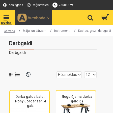
Pieslēgties
Reģistrēties
25588879
Mājai un dārzam
Instrumenti
Kastes, grozi, darbgaldi
Galvenā
Darbgaldi
Darbgaldi
Darba galda balsti,
Regulējams darba
Pony Jorgensen, 4
galdiņš
gab.