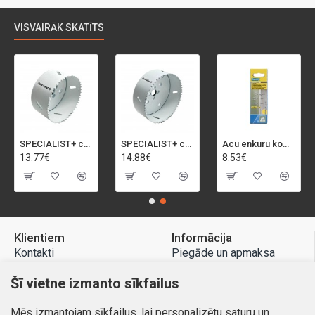
VISVAIRĀK SKATĪTS
SPECIALIST+ caurumu zāģis BI-METAL, 92 mm
SPECIALIST+ caurumu zāģis BI-METAL, 98 mm
Acu enkuru komplekts, 3-13 mm, Rapid, 12 gab.
13.77€
14.88€
8.53€
Klientiem
Informācija
Kontakti
Piegāde un apmaksa
Preču atgriešana
Atteikuma tiesības
Šī vietne izmanto sīkfailus
Mans profils
Privātuma politika
Mēs izmantojam sīkfailus, lai personalizētu saturu un