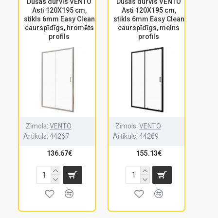
Dušas durvis VENTO
Dušas durvis VENTO
Asti 120X195 cm,
Asti 120X195 cm,
stikls 6mm Easy Clean
stikls 6mm Easy Clean
caurspīdīgs, hromēts
caurspīdīgs, melns
profils
profils
Zīmols:
VENTO
Zīmols:
VENTO
Artikuls:
44267
Artikuls:
44269
136.67€
155.13€