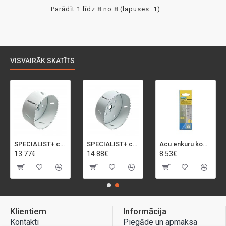
Parādīt 1 līdz 8 no 8 (lapuses: 1)
VISVAIRĀK SKATĪTS
SPECIALIST+ caurumu zāģis BI-METAL, 92 mm
SPECIALIST+ caurumu zāģis BI-METAL, 98 mm
Acu enkuru komplekts, 3-13 mm, Rapid, 12 gab.
13.77€
14.88€
8.53€
Klientiem
Informācija
Kontakti
Piegāde un apmaksa