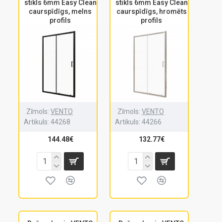
stikls 6mm Easy Clean
stikls 6mm Easy Clean
caurspīdīgs, melns
caurspīdīgs, hromēts
profils
profils
Zīmols:
VENTO
Zīmols:
VENTO
Artikuls:
44268
Artikuls:
44266
144.48€
132.77€