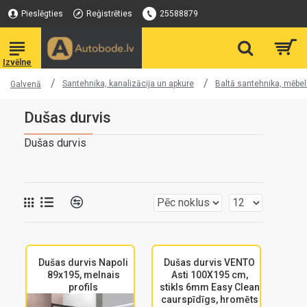
Pieslēgties
Reģistrēties
25588879
Santehnika, kanalizācija un apkure
Baltā santehnika, mēbe
Galvenā
Dušas durvis
Dušas durvis
Dušas durvis Napoli
Dušas durvis VENTO
89x195, melnais
Asti 100X195 cm,
profils
stikls 6mm Easy Clean
caurspīdīgs, hromēts