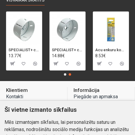
VISVAIRĀK SKATĪTS
SPECIALIST+ caurumu zāģis BI-METAL, 92 mm
SPECIALIST+ caurumu zāģis BI-METAL, 98 mm
Acu enkuru komplekts, 3-13 mm, Rapid, 12 gab.
13.77€
14.88€
8.53€
Klientiem
Informācija
Kontakti
Piegāde un apmaksa
Preču atgriešana
Atteikuma tiesības
Šī vietne izmanto sīkfailus
Mans profils
Privātuma politika
Mēs izmantojam sīkfailus, lai personalizētu saturu un
Mans profils
Kontakti
reklāmas, nodrošinātu sociālo mediju funkcijas un analizētu