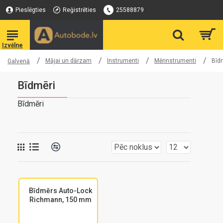
Pieslēgties
Reģistrēties
25588879
Mājai un dārzam
Instrumenti
Mērinstrumenti
Bīd
Galvenā
Bīdmēri
Bīdmēri
Bīdmērs Auto-Lock
Richmann, 150 mm