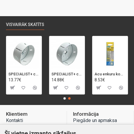
VISVAIRĀK SKATĪTS
SPECIALIST+ caurumu zāģis BI-METAL, 92 mm
SPECIALIST+ caurumu zāģis BI-METAL, 98 mm
Acu enkuru komplekts, 3-13 mm, Rapid, 12 gab.
13.77€
14.88€
8.53€
Klientiem
Informācija
Kontakti
Piegāde un apmaksa
Preču atgriešana
Atteikuma tiesības
Šī vietne izmanto sīkfailus