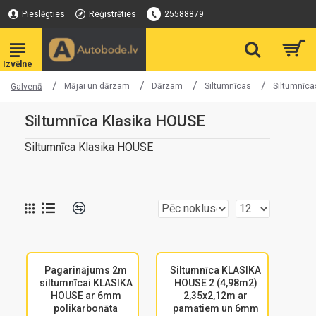
Pieslēgties
Reģistrēties
25588879
Mājai un dārzam
Dārzam
Siltumnīcas
Siltumnīcas
Galvenā
Siltumnīca Klasika HOUSE
Siltumnīca Klasika HOUSE
Pagarinājums 2m
Siltumnīca KLASIKA
siltumnīcai KLASIKA
HOUSE 2 (4,98m2)
HOUSE ar 6mm
2,35x2,12m ar
polikarbonāta
pamatiem un 6mm