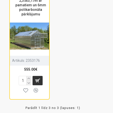
2,35x3,17m ar
pamatiem un 6mm
polikarbonāta
pārklājumu
Artikuls:
2353176
555.00€
Parādīt 1 līdz 3 no 3 (lapuses: 1)