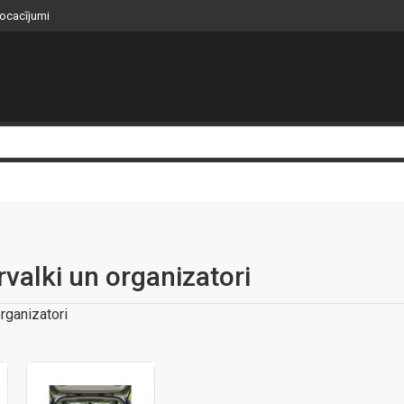
nocacījumi
valki un organizatori
rganizatori