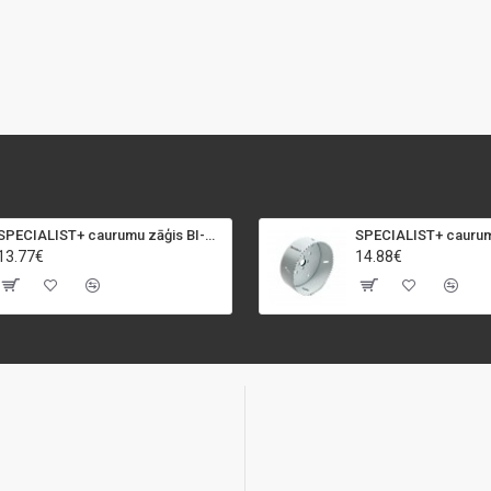
SPECIALIST+ caurumu zāģis BI-METAL, 92 mm
13.77€
14.88€