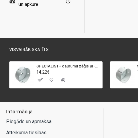
un apkure
VISVAIRĀK SKATĪTS
SPECIALIST+ caurumu zāģis BI-METAL, 95 mm
14.22€
Informācija
Piegāde un apmaksa
Atteikuma tiesības