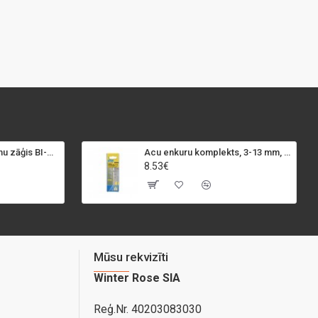
SPECIALIST+ caurumu zāģis BI-METAL, 98 mm
Acu enkuru komplekts, 3-13 mm, Rapid, 12 gab.
8.53€
Mūsu rekvizīti
Winter Rose SIA
Reģ.Nr. 40203083030