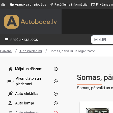
Apmaksa un piegāde
Pasūtījuma informācija
Pirkšanas 
PREČU KATALOGS
Auto piederumi
Somas, pārvalki un organizatori
Galvenā
Mājai un dārzam
Somas, pār
Akumulātori un
piederumi
Somas, pārvalki un o
Auto elektrība
Auto ķīmija
Auto piederumi