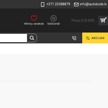
+371 25588879
info@autobode.lv
Preču 0 (0.00€)
Vēlmju saraksts
Salīdzināt
AKCIJAS