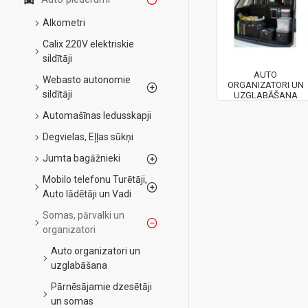
Alkometri
Calix 220V elektriskie
sildītāji
AUTO
Webasto autonomie
ORGANIZATORI UN
sildītāji
UZGLABĀŠANA
Automašīnas ledusskapji
Degvielas, Eļļas sūkņi
Jumta bagāžnieki
Mobilo telefonu Turētāji,
Auto lādētāji un Vadi
Somas, pārvalki un
organizatori
Auto organizatori un
uzglabāšana
Pārnēsājamie dzesētāji
un somas