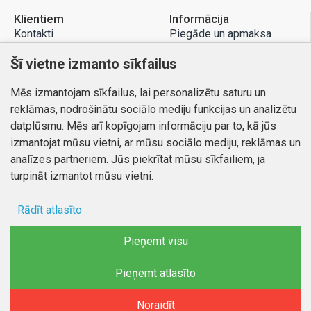
Klientiem
Informācija
Kontakti
Piegāde un apmaksa
Preču atgriešana
Atteikuma tiesības
Šī vietne izmanto sīkfailus
Mans profils
Privātuma politika
Mēs izmantojam sīkfailus, lai personalizētu saturu un
Mans profils
Kontakti
reklāmas, nodrošinātu sociālo mediju funkcijas un analizētu
Pasūtījumi
datplūsmu. Mēs arī kopīgojam informāciju par to, kā jūs
izmantojat mūsu vietni, ar mūsu sociālo mediju, reklāmas un
analīzes partneriem. Jūs piekrītat mūsu sīkfailiem, ja
turpināt izmantot mūsu vietni.
Autortiesības © 2026, www.autobode.lv, Visas tiesības
aizsargātas
Rādīt atlasīto
Ad storage
Pieņemt visu
Lietotāja dati
Pieņemt atlasīto
Reklāmas personalizēšana
Noraidīt