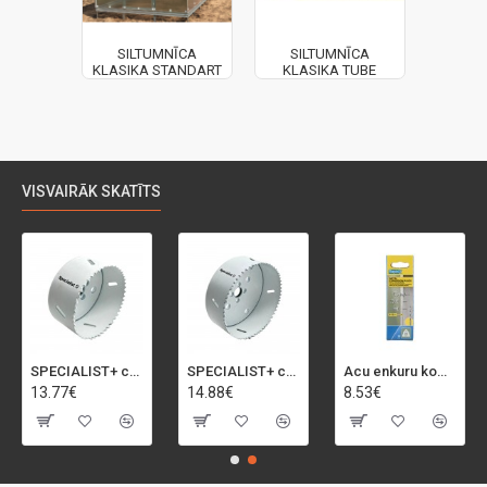
SILTUMNĪCA
SILTUMNĪCA
KLASIKA STANDART
KLASIKA TUBE
VISVAIRĀK SKATĪTS
SPECIALIST+ caurumu zāģis BI-METAL, 92 mm
SPECIALIST+ caurumu zāģis BI-METAL, 98 mm
Acu enkuru komplekts, 3-13 mm, Rapid, 12 gab.
13.77€
14.88€
8.53€