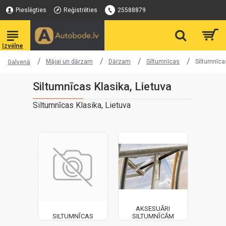
Pieslēgties
Reģistrēties
25588879
Mājai un dārzam
Dārzam
Siltumnīcas
Siltumnīcas
Galvenā
Siltumnīcas Klasika, Lietuva
Siltumnīcas Klasika, Lietuva
AKSESUĀRI
SILTUMNĪCAS
SILTUMNĪCĀM