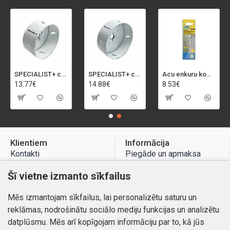
SPECIALIST+ caurumu zāģis BI-METAL, 92 mm
SPECIALIST+ caurumu zāģis BI-METAL, 98 mm
Acu enkuru komplekts, 3-13 mm, Rapid, 12 gab.
13.77€
14.88€
8.53€
Klientiem
Informācija
Kontakti
Piegāde un apmaksa
Preču atgriešana
Atteikuma tiesības
Šī vietne izmanto sīkfailus
Mans profils
Privātuma politika
Mēs izmantojam sīkfailus, lai personalizētu saturu un
Mans profils
Kontakti
reklāmas, nodrošinātu sociālo mediju funkcijas un analizētu
Pasūtījumi
datplūsmu. Mēs arī kopīgojam informāciju par to, kā jūs