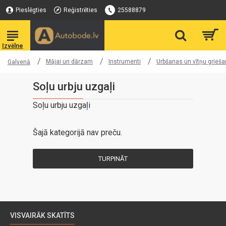
Pieslēgties
Reģistrēties
25588879
Mājai un dārzam
Instrumenti
Urbšanas un vītņu grieša
Galvenā
Soļu urbju uzgaļi
Soļu urbju uzgaļi
Šajā kategorijā nav preču.
TURPINĀT
VISVAIRĀK SKATĪTS