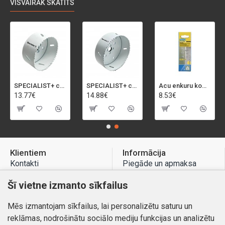
VISVAIRĀK SKATĪTS
SPECIALIST+ caurumu zāģis BI-METAL, 92 mm
SPECIALIST+ caurumu zāģis BI-METAL, 98 mm
Acu enkuru komplekts, 3-13 mm, Rapid, 12 gab.
13.77€
14.88€
8.53€
Klientiem
Informācija
Kontakti
Piegāde un apmaksa
Preču atgriešana
Atteikuma tiesības
Šī vietne izmanto sīkfailus
Mans profils
Privātuma politika
Mēs izmantojam sīkfailus, lai personalizētu saturu un
Mans profils
Kontakti
reklāmas, nodrošinātu sociālo mediju funkcijas un analizētu