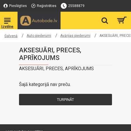
Pieslēgties
Reģistrēties
25588879
Auto piederumi
Avārijas piederumi
AKSESUĀRI, PRECE
Galvenā
AKSESUĀRI, PRECES,
APRĪKOJUMS
AKSESUĀRI, PRECES, APRĪKOJUMS
Šajā kategorijā nav preču.
TURPINĀT