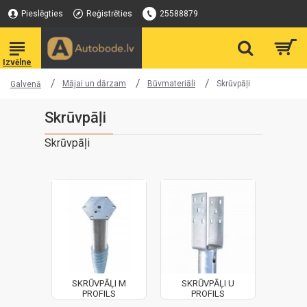
Pieslēgties
Reģistrēties
25588879
Mājai un dārzam
Būvmateriāli
Skrūvpāļi
Galvenā
Skrūvpāļi
Skrūvpāļi
SKRŪVPĀĻI M
SKRŪVPĀĻI U
PROFILS
PROFILS