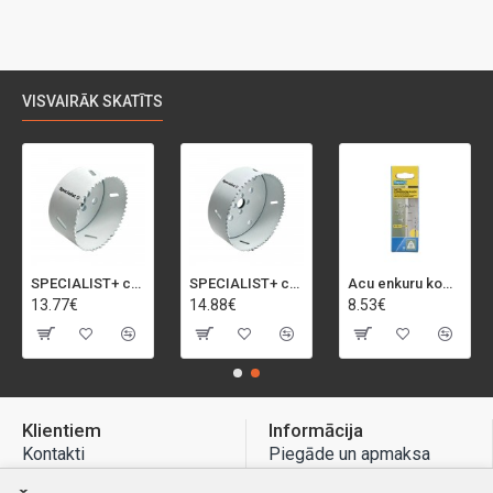
VISVAIRĀK SKATĪTS
SPECIALIST+ caurumu zāģis BI-METAL, 92 mm
SPECIALIST+ caurumu zāģis BI-METAL, 98 mm
Acu enkuru komplekts, 3-13 mm, Rapid, 12 gab.
13.77€
14.88€
8.53€
Klientiem
Informācija
Kontakti
Piegāde un apmaksa