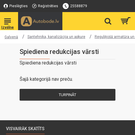
Pieslēgties
Reģistrēties
25588879
Santehnika, kanalizācija un apkure
Regulējošā armatūra un
Galvenā
Spiediena redukcijas vārsti
Spiediena redukcijas vārsti
Šajā kategorijā nav preču.
TURPINĀT
VISVAIRĀK SKATĪTS