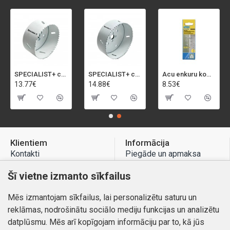
SPECIALIST+ caurumu zāģis BI-METAL, 92 mm
SPECIALIST+ caurumu zāģis BI-METAL, 98 mm
Acu enkuru komplekts, 3-13 mm, Rapid, 12 gab.
13.77€
14.88€
8.53€
Klientiem
Informācija
Kontakti
Piegāde un apmaksa
Preču atgriešana
Atteikuma tiesības
Šī vietne izmanto sīkfailus
Mans profils
Privātuma politika
Mēs izmantojam sīkfailus, lai personalizētu saturu un
Mans profils
Kontakti
reklāmas, nodrošinātu sociālo mediju funkcijas un analizētu
Pasūtījumi
datplūsmu. Mēs arī kopīgojam informāciju par to, kā jūs