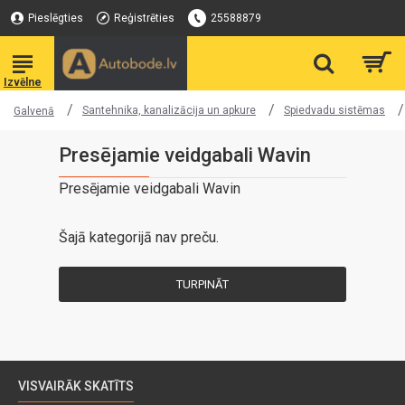
Pieslēgties
Reģistrēties
25588879
Santehnika, kanalizācija un apkure
Spiedvadu sistēmas
Galvenā
Presējamie veidgabali Wavin
Presējamie veidgabali Wavin
Šajā kategorijā nav preču.
TURPINĀT
VISVAIRĀK SKATĪTS