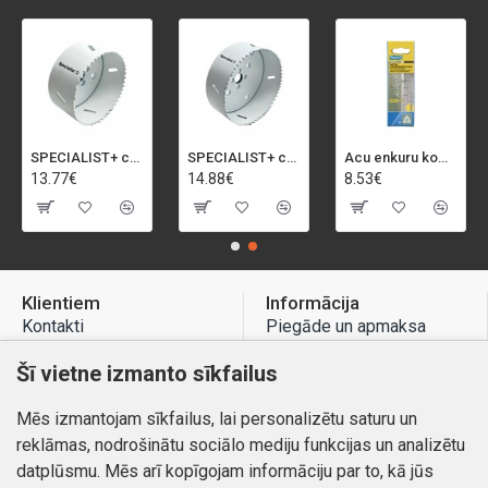
SPECIALIST+ caurumu zāģis BI-METAL, 92 mm
SPECIALIST+ caurumu zāģis BI-METAL, 98 mm
Acu enkuru komplekts, 3-13 mm, Rapid, 12 gab.
13.77€
14.88€
8.53€
Klientiem
Informācija
Kontakti
Piegāde un apmaksa
Preču atgriešana
Atteikuma tiesības
Šī vietne izmanto sīkfailus
Mans profils
Privātuma politika
Mēs izmantojam sīkfailus, lai personalizētu saturu un
Mans profils
Kontakti
reklāmas, nodrošinātu sociālo mediju funkcijas un analizētu
Pasūtījumi
datplūsmu. Mēs arī kopīgojam informāciju par to, kā jūs