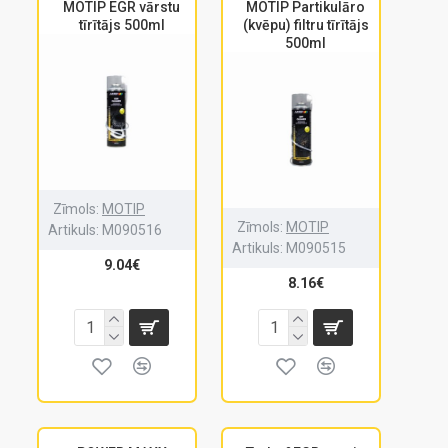
MOTIP EGR vārstu
MOTIP Partikulāro
tīrītājs 500ml
(kvēpu) filtru tīrītājs
500ml
Zīmols:
MOTIP
Zīmols:
MOTIP
Artikuls:
M090516
Artikuls:
M090515
9.04€
8.16€