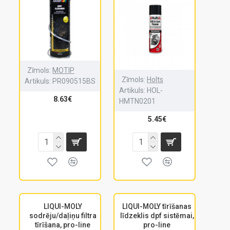
Zīmols:
MOTIP
Zīmols:
Holts
Artikuls:
PR090515BS
Artikuls:
HOL-
8.63€
HMTN0201
5.45€
LIQUI-MOLY
LIQUI-MOLY tīrīšanas
sodrēju/daļiņu filtra
līdzeklis dpf sistēmai,
tīrīšana, pro-line
pro-line