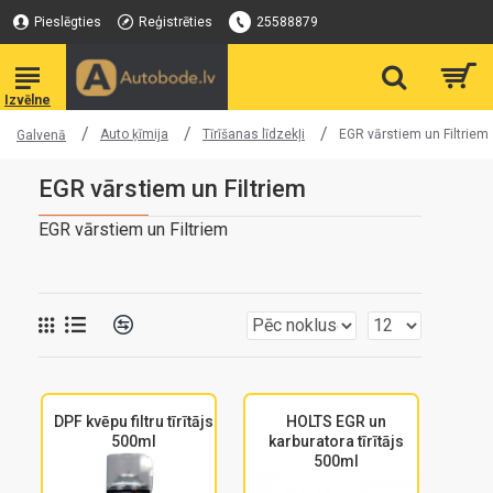
Pieslēgties
Reģistrēties
25588879
Auto ķīmija
Tīrīšanas līdzekļi
EGR vārstiem un Filtriem
Galvenā
EGR vārstiem un Filtriem
EGR vārstiem un Filtriem
DPF kvēpu filtru tīrītājs
HOLTS EGR un
500ml
karburatora tīrītājs
500ml