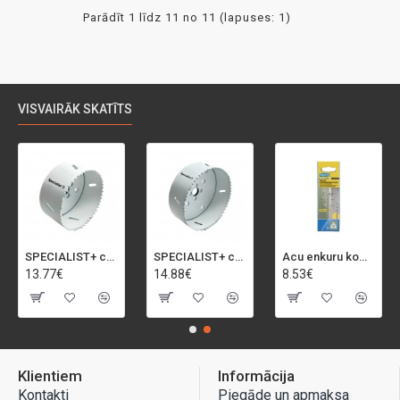
Parādīt 1 līdz 11 no 11 (lapuses: 1)
VISVAIRĀK SKATĪTS
SPECIALIST+ caurumu zāģis BI-METAL, 92 mm
SPECIALIST+ caurumu zāģis BI-METAL, 98 mm
Acu enkuru komplekts, 3-13 mm, Rapid, 12 gab.
13.77€
14.88€
8.53€
Klientiem
Informācija
Kontakti
Piegāde un apmaksa