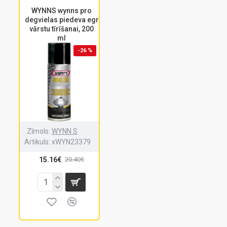
WYNNS wynns pro
degvielas piedeva egr
vārstu tīrīšanai, 200
ml
-26 %
Zīmols:
WYNN S
Artikuls:
xWYN23379
15.16€
20.40€