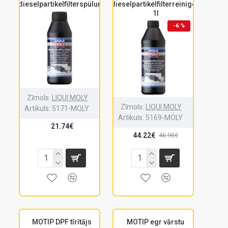
dieselpartikelfilterspülung
dieselpartikelfilterreiniger,
1l
-6 %
Zīmols:
LIQUI MOLY
Zīmols:
LIQUI MOLY
Artikuls:
5171-MOLY
Artikuls:
5169-MOLY
21.74€
44.22€
46.96€
MOTIP DPF tīrītājs
MOTIP egr vārstu