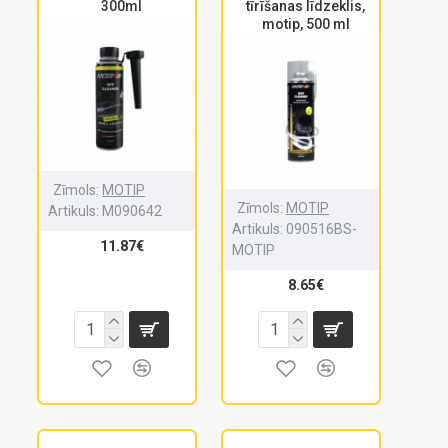
300ml
tīrīšanas līdzeklis,
motip, 500 ml
Zīmols:
MOTIP
Zīmols:
MOTIP
Artikuls:
M090642
Artikuls:
090516BS-
11.87€
MOTIP
8.65€