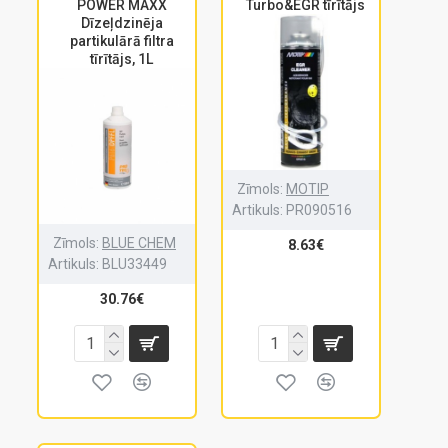
POWER MAXX
Turbo&EGR tīrītājs
Dīzeļdzinēja
partikulārā filtra
tīrītājs, 1L
Zīmols:
MOTIP
Artikuls:
PR090516
Zīmols:
BLUE CHEM
8.63€
Artikuls:
BLU33449
30.76€