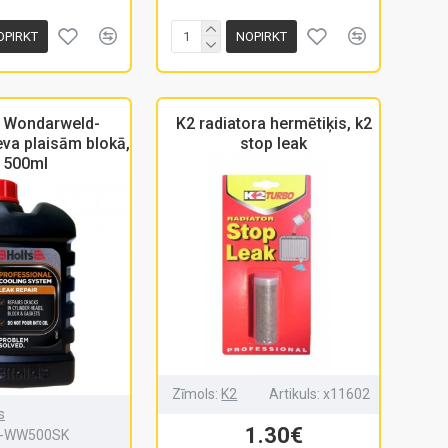
OPIRKT
NOPIRKT
 Wondarweld-
K2 radiatora hermētiķis, k2
eva plaisām blokā,
stop leak
500ml
Zīmols:
K2
Artikuls:
x11602
s
1.30€
-WW500SK