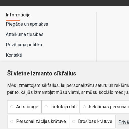
Informācija
Piegāde un apmaksa
Atteikuma tiesības
Privātuma politika
Kontakti
Šī vietne izmanto sīkfailus
Mēs izmantojam sīkfailus, lai personalizētu saturu un reklām
par to, kā jūs izmantojat mūsu vietni, ar mūsu sociālo mediju
Ad storage
Lietotāja dati
Reklāmas personal
Personalizācijas krātuve
Drošības krātuve
Autortiesības © 2026, www.autobode.lv, Visas tiesības
Privā
aizsargātas