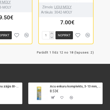
UI MOLY
Zīmols:
LIQUI MOLY
3-MOLY
Artikuls:
3042-MOLY
9.50€
7.00€
OPIRKT
NOPIRKT
Parādīt 1 līdz 12 no 18 (lapuses: 2)
SPECIALIST+ caurumu zāģis BI-METAL, 98 mm
Acu enkuru komplekts, 3-13 mm, Rapid, 12 gab.
8.53€