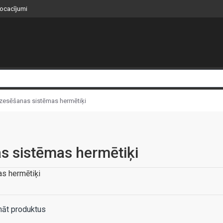
nocacījumi
zesēšanas sistēmas hermētiķi
s sistēmas hermētiķi
s hermētiķi
nāt produktus