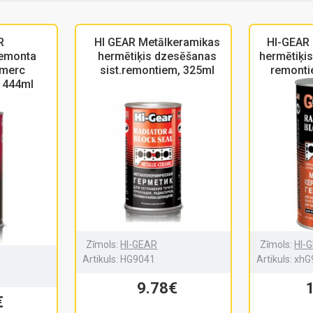
R
HI GEAR Metālkeramikas
HI-GEAR
remonta
hermētiķis dzesēšanas
hermētiķis
omerc
sist.remontiem, 325ml
remontie
, 444ml
Zīmols:
HI-GEAR
Zīmols:
HI-
Artikuls:
HG9041
Artikuls:
xhG
9.78€
€