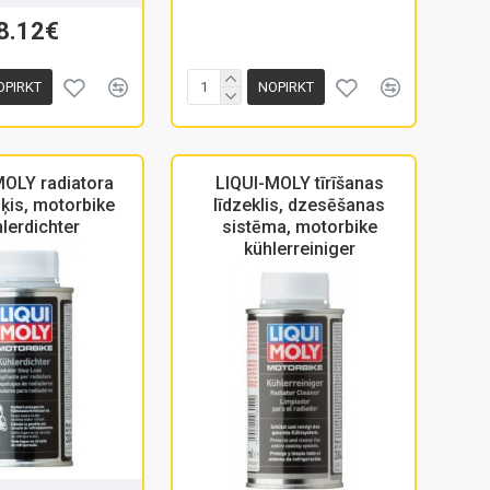
8.12€
OPIRKT
NOPIRKT
MOLY radiatora
LIQUI-MOLY tīrīšanas
ķis, motorbike
līdzeklis, dzesēšanas
lerdichter
sistēma, motorbike
kühlerreiniger