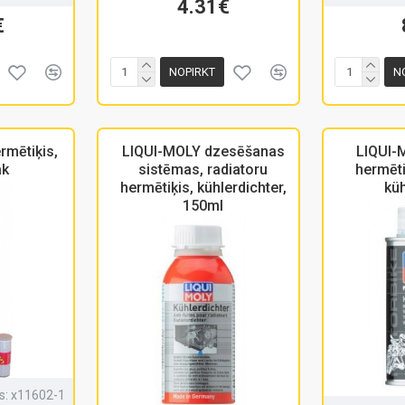
4.31€
€
NOPIRKT
N
rmētiķis,
LIQUI-MOLY dzesēšanas
LIQUI-
ak
sistēmas, radiatoru
hermēti
hermētiķis, kühlerdichter,
küh
150ml
s:
x11602-1