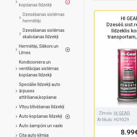
kopšanas līdzekļi
Dzesēšanas sistēmas
HI GEA
hermētiķi
Dzesēš.sist.
Dzesēšanas sistēmas
līdzeklis k
transportam
skalošanas līdzekļi
Hermētiķi, Silikoni un
Līmes
Kondicioniera un
ventilācijas sistēmas
kopšanas līdzekļi
Speciālie līdzekļi auto
ārpuses
attīrīšanai,kopšanai
Vītņu blīvēšanas līdzekļi
Zīmols:
HI-GEAR
Auto kopšanas līdzekļi
Artikuls:
HG9029
Auto šampūni un vaski
8.99
Cita auto ķīmija