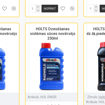
NOPIRKT
N
ēšanas
HOLTS Dzesēšanas
HOLTS
 novērsējs
sistēmas sūces novērsējs
dz.šķ.pied
250ml
Artikuls:
HOL-RW2R
Zīmols:
Holt
Artikuls:
HOL