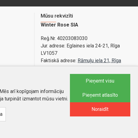
Mūsu rekvizīti
Winter Rose SIA
Reģ.Nr. 40203083030
Jur. adrese:
Eglaines iela 24-21, Rīga
LV1057
Faktiskā adrese:
Rāmuļu iela 21, Rīga
Bankas konts: LV89PARX0020365840001
Pieņemt visu
 Mēs arī kopīgojam informāciju
Tel.:
25588879
Pieņemt atlasīto
ja turpināt izmantot mūsu vietni.
E-pasts
:
info@autobode.lv
Noraidīt
na