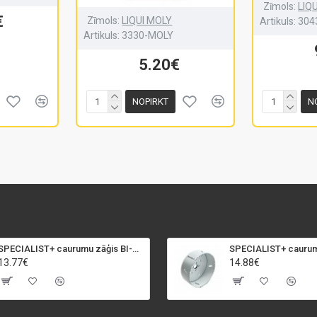
Zīmols:
LIQ
€
Zīmols:
LIQUI MOLY
Artikuls:
304
Artikuls:
3330-MOLY
5.20€
NOPIRKT
N
SPECIALIST+ caurumu zāģis BI-METAL, 92 mm
13.77€
14.88€