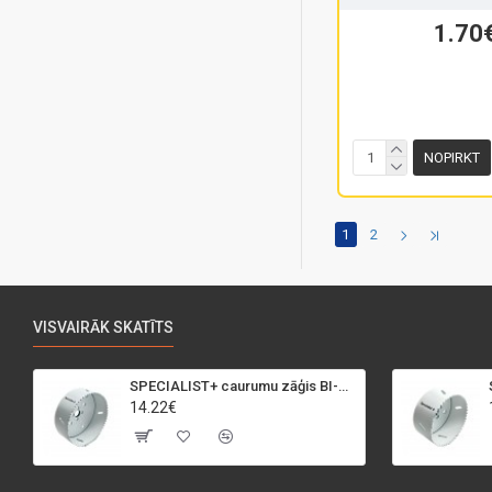
1.70
NOPIRKT
1
2
VISVAIRĀK SKATĪTS
SPECIALIST+ caurumu zāģis BI-METAL, 95 mm
14.22€