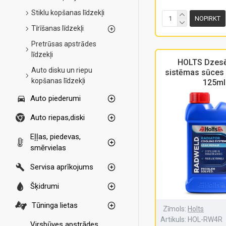
Stiklu kopšanas līdzekļi
NOPIRKT
Tīrīšanas līdzekļi
Pretrūsas apstrādes
līdzekļi
HOLTS Dzes
Auto disku un riepu
sistēmas sūces
kopšanas līdzekļi
125ml
Auto piederumi
Auto riepas,diski
Eļļas, piedevas,
smērvielas
Servisa aprīkojums
Šķidrumi
Tūninga lietas
Zīmols:
Holts
Artikuls:
HOL-RW4R
Virsbūves apstrādes