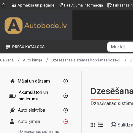
Apmaksa un piegāde
Pasūtījuma informācija
Pirkšanas 
PREČU KATALOGS
Auto ķīmija
Dzesēšanas sistēmas kopšanas līdzekļi
D
Galvenā
Mājai un dārzam
Dzesēšana
Akumulātori un
piederumi
Dzesēšanas sistēma
Auto elektrība
Auto ķīmija
Salīdzi
Dzesēšanas sistēmas