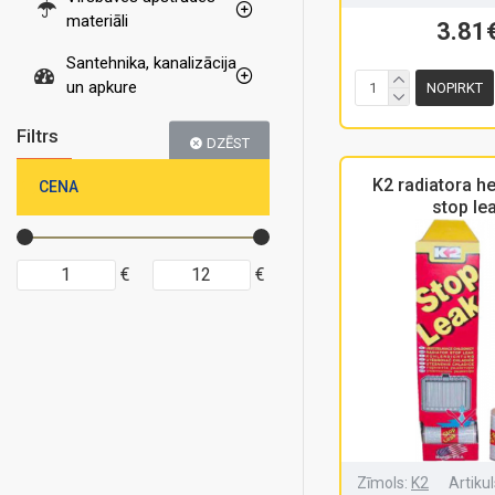
materiāli
3.81
Santehnika, kanalizācija
un apkure
NOPIRKT
Filtrs
DZĒST
K2 radiatora he
CENA
stop le
€
€
Zīmols:
K2
Artikul