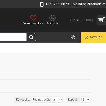
+371 25588879
info@autobode.lv
Preču 0 (0.00€)
Vēlmju saraksts
Salīdzināt
AKCIJAS
Kārtot pēc:
Lapusē: