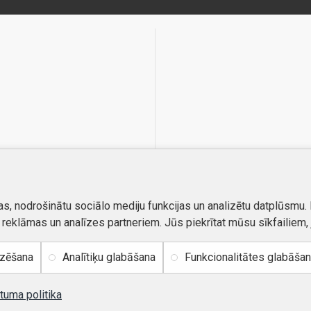
as, nodrošinātu sociālo mediju funkcijas un analizētu datplūsmu.
, reklāmas un analīzes partneriem. Jūs piekrītat mūsu sīkfailiem, 
izēšana
Analītiķu glabāšana
Funkcionalitātes glabāša
tuma politika