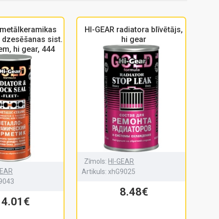
 metālkeramikas
HI-GEAR radiatora blīvētājs,
 dzesēšanas sist.
hi gear
m, hi gear, 444
Zīmols:
HI-GEAR
GEAR
Artikuls:
xhG9025
9043
8.48€
14.01€