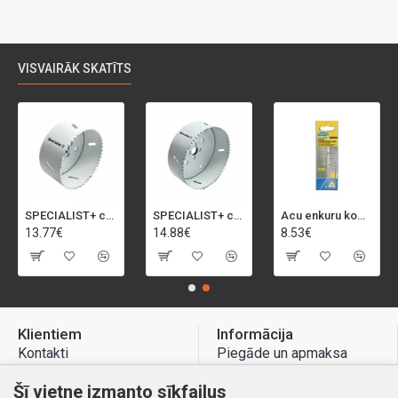
VISVAIRĀK SKATĪTS
SPECIALIST+ caurumu zāģis BI-METAL, 92 mm
SPECIALIST+ caurumu zāģis BI-METAL, 98 mm
Acu enkuru komplekts, 3-13 mm, Rapid, 12 gab.
13.77€
14.88€
8.53€
Klientiem
Informācija
Kontakti
Piegāde un apmaksa
Preču atgriešana
Atteikuma tiesības
Šī vietne izmanto sīkfailus