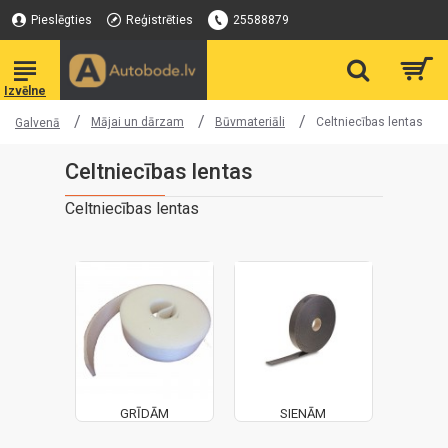
Pieslēgties
Reģistrēties
25588879
Mājai un dārzam
Būvmateriāli
Celtniecības lentas
Galvenā
Celtniecības lentas
Celtniecības lentas
GRĪDĀM
SIENĀM