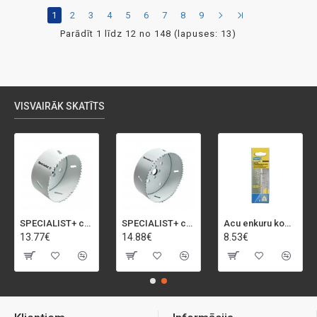
1
2
3
4
5
6
7
8
9
Parādīt 1 līdz 12 no 148 (lapuses: 13)
VISVAIRĀK SKATĪTS
SPECIALIST+ caurumu zāģis BI-METAL, 92 mm
SPECIALIST+ caurumu zāģis BI-METAL, 98 mm
Acu enkuru komplekts, 3-13 mm, Rapid, 12 gab.
13.77€
14.88€
8.53€