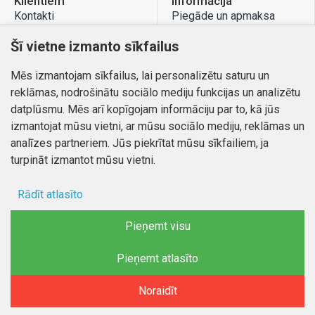
Klientiem
Informācija
Kontakti
Piegāde un apmaksa
Preču atgriešana
Atteikuma tiesības
Šī vietne izmanto sīkfailus
Mans profils
Privātuma politika
Mēs izmantojam sīkfailus, lai personalizētu saturu un
Mans profils
Kontakti
reklāmas, nodrošinātu sociālo mediju funkcijas un analizētu
Pasūtījumi
datplūsmu. Mēs arī kopīgojam informāciju par to, kā jūs
izmantojat mūsu vietni, ar mūsu sociālo mediju, reklāmas un
analīzes partneriem. Jūs piekrītat mūsu sīkfailiem, ja
turpināt izmantot mūsu vietni.
Autortiesības © 2026, www.autobode.lv, Visas tiesības
aizsargātas
Rādīt atlasīto
Ad storage
Pieņemt visu
Lietotāja dati
Pieņemt atlasīto
FILTRĒT PRODUKTUS
Reklāmas personalizēšana
Noraidīt
Sākums
Vēlmju saraksts
Salīdzināt
E-pasts
Telefons