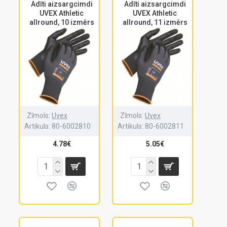
Adīti aizsargcimdi
Adīti aizsargcimdi
UVEX Athletic
UVEX Athletic
allround, 10 izmērs
allround, 11 izmērs
Zīmols:
Uvex
Zīmols:
Uvex
Artikuls:
80-6002810
Artikuls:
80-6002811
4.78€
5.05€