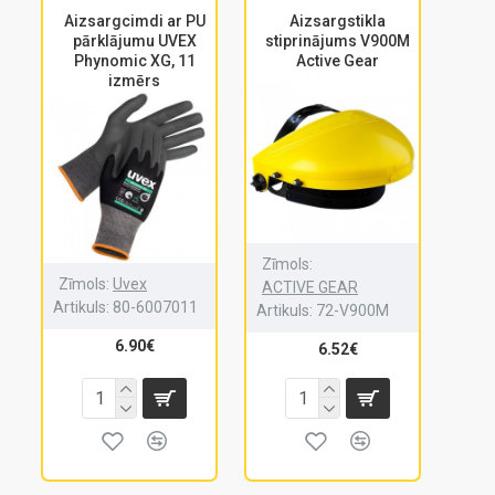
Aizsargcimdi ar PU
Aizsargstikla
pārklājumu UVEX
stiprinājums V900M
Phynomic XG, 11
Active Gear
izmērs
Zīmols:
Zīmols:
Uvex
ACTIVE GEAR
Artikuls:
80-6007011
Artikuls:
72-V900M
6.90€
6.52€