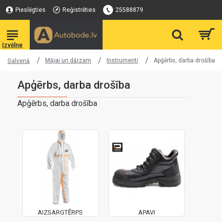
Pieslēgties
Reģistrēties
25588879
Mājai un dārzam
Instrumenti
Apģērbs, darba drošība
Galvenā
Apģērbs, darba drošība
Apģērbs, darba drošība
AIZSARGTĒRPS
APAVI