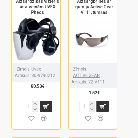
Aizsardzības vizieris
Aizsargbrilles ar
ar austiņām UVEX
gumiju Active Gear
Pheos
V111, tumšas
Zīmols:
Uvex
Zīmols:
Artikuls:
80-9790212
ACTIVE GEAR
Artikuls:
72-V111
80.50€
1.52€