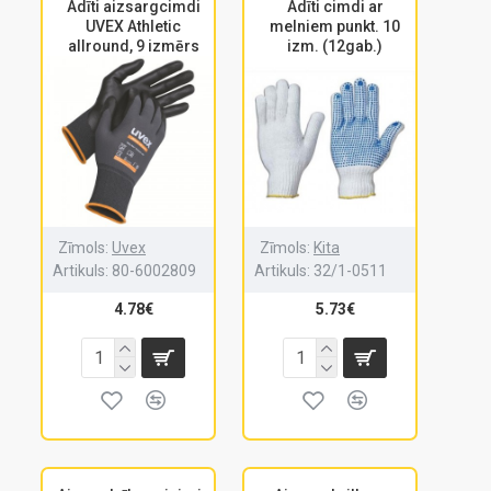
Adīti aizsargcimdi
Adīti cimdi ar
UVEX Athletic
melniem punkt. 10
allround, 9 izmērs
izm. (12gab.)
Zīmols:
Uvex
Zīmols:
Kita
Artikuls:
80-6002809
Artikuls:
32/1-0511
4.78€
5.73€