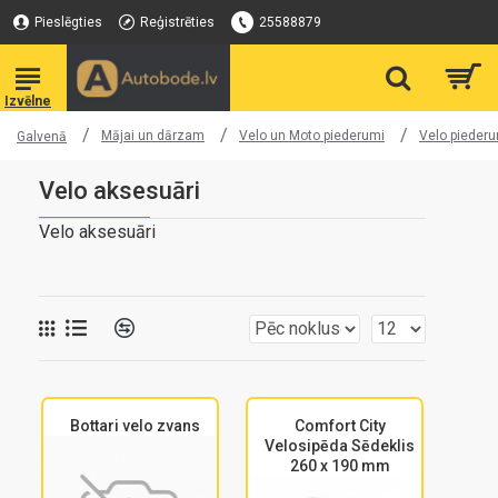
Pieslēgties
Reģistrēties
25588879
Mājai un dārzam
Velo un Moto piederumi
Velo pieder
Galvenā
Velo aksesuāri
Velo aksesuāri
Bottari velo zvans
Comfort City
Velosipēda Sēdeklis
260 x 190 mm