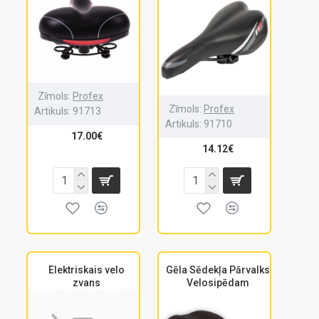
Zīmols:
Profex
Zīmols:
Profex
Artikuls:
91713
Artikuls:
91710
17.00€
14.12€
Elektriskais velo
Gēla Sēdekļa Pārvalks
zvans
Velosipēdam