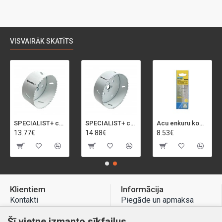
VISVAIRĀK SKATĪTS
SPECIALIST+ caurumu zāģis BI-METAL, 92 mm
SPECIALIST+ caurumu zāģis BI-METAL, 98 mm
Acu enkuru komplekts, 3-13 mm, Rapid, 12 gab.
13.77€
14.88€
8.53€
Klientiem
Informācija
Kontakti
Piegāde un apmaksa
Preču atgriešana
Atteikuma tiesības
Šī vietne izmanto sīkfailus