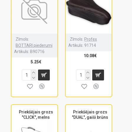
Zīmols:
Zīmols:
Profex
BOTTARI piederumi
Artikuls:
91714
Artikuls:
B90716
10.08€
5.25€
Priekšējais grozs
Priekšējais grozs
"CLICK", melns
"DUAL", gaiši brūns