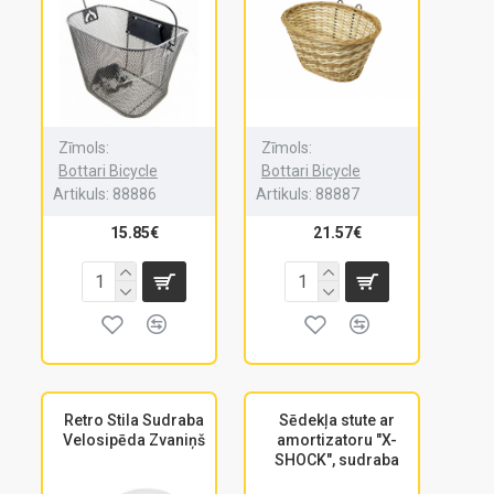
Zīmols:
Zīmols:
Bottari Bicycle
Bottari Bicycle
Artikuls:
88886
Artikuls:
88887
15.85€
21.57€
Retro Stila Sudraba
Sēdekļa stute ar
Velosipēda Zvaniņš
amortizatoru "X-
SHOCK", sudraba