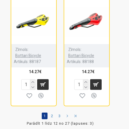
Zīmols:
Zīmols:
Bottari Bicycle
Bottari Bicycle
Artikuls:
88187
Artikuls:
88188
14.27€
14.27€
1
2
3
Parādīt 1 līdz 12 no 27 (lapuses: 3)