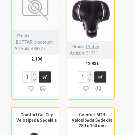
Zīmols:
BOTTARI piederumi
Zīmols:
Profex
Artikuls:
B88927
Artikuls:
91711
2.10€
12.93€
Comfort Gel City
Comfort MTB
Velosipēda Sēdeklis
Velosipēda Sēdeklis
280 x 150 mm