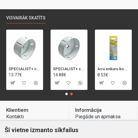
VISVAIRĀK SKATĪTS
SPECIALIST+ caurumu zāģis BI-METAL, 92 mm
SPECIALIST+ caurumu zāģis BI-METAL, 98 mm
Acu enkuru komplekts, 3-13 mm, Rapid, 12 gab.
13.77€
14.88€
8.53€
Klientiem
Informācija
Kontakti
Piegāde un apmaksa
Preču atgriešana
Atteikuma tiesības
Šī vietne izmanto sīkfailus