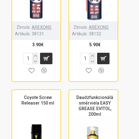
Zīmols:
AREXONS
Zīmols:
AREXONS
Artikuls:
38131
Artikuls:
38132
3.90€
5.90€
Coyote Screw
Daudzfunkcionālā
Releaser 150 ml
smērviela EASY
GREASE SVITOL,
200ml