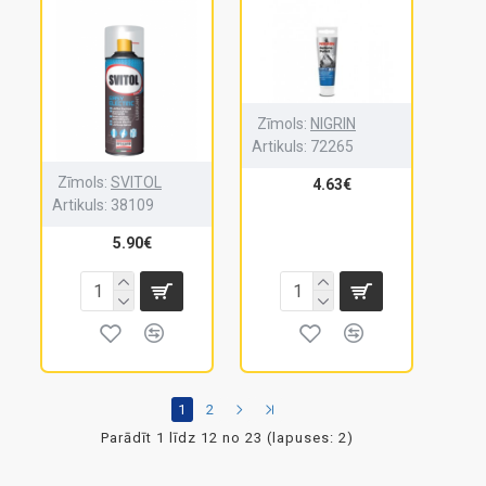
Zīmols:
NIGRIN
Artikuls:
72265
Zīmols:
SVITOL
4.63€
Artikuls:
38109
5.90€
1
2
Parādīt 1 līdz 12 no 23 (lapuses: 2)