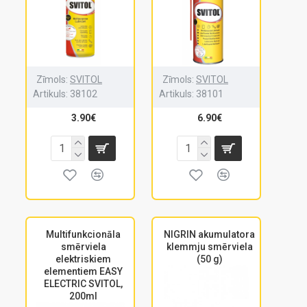
Zīmols:
SVITOL
Zīmols:
SVITOL
Artikuls:
38102
Artikuls:
38101
3.90€
6.90€
Multifunkcionāla
NIGRIN akumulatora
smērviela
klemmju smērviela
elektriskiem
(50 g)
elementiem EASY
ELECTRIC SVITOL,
200ml