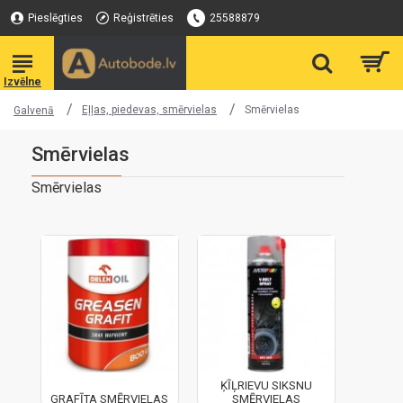
Pieslēgties
Reģistrēties
25588879
Eļļas, piedevas, smērvielas
Smērvielas
Galvenā
Smērvielas
Smērvielas
ĶĪĻRIEVU SIKSNU
GRAFĪTA SMĒRVIELAS
SMĒRVIELAS