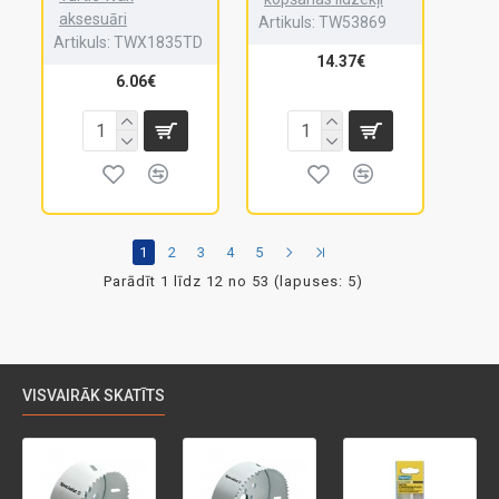
aksesuāri
Artikuls:
TW53869
Artikuls:
TWX1835TD
14.37€
6.06€
1
2
3
4
5
Parādīt 1 līdz 12 no 53 (lapuses: 5)
VISVAIRĀK SKATĪTS