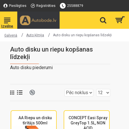
Pieslēgties
Reģistrēties
25588879
Auto ķīmija
Auto disku un riepu kopšanas līdzekļi
Galvenā
Auto disku un riepu kopšanas
līdzekļi
Auto disku piederumi
AA Riepu un disku
CONCEPT Easi Spray
tīrītājs 500ml
GreyTop 1.5L, NON
ACID