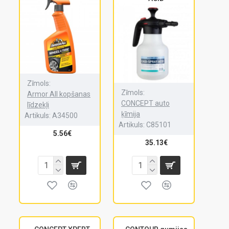
Zīmols:
Zīmols:
Armor All kopšanas
CONCEPT auto
līdzekļi
ķīmija
Artikuls:
A34500
Artikuls:
C85101
5.56€
35.13€