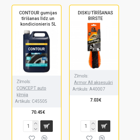
CONTOUR gumijas
DISKU TĪRĪŠANAS
tīrīšanas līdz.un
BIRSTE
kondicionieris 5L
Zīmols:
Zīmols:
Armor All aksesuāri
CONCEPT auto
Artikuls:
A40007
ķīmija
7.03€
Artikuls:
C45505
70.45€