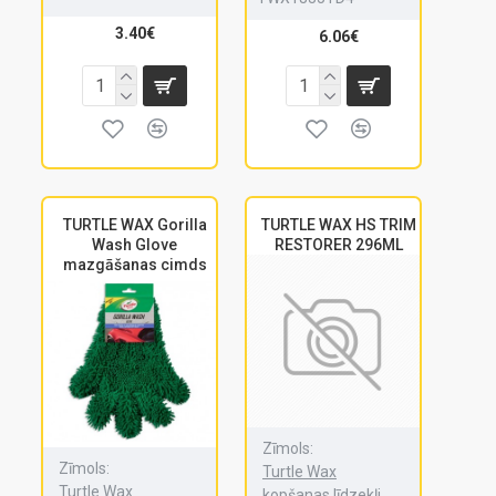
3.40€
6.06€
TURTLE WAX Gorilla
TURTLE WAX HS TRIM
Wash Glove
RESTORER 296ML
mazgāšanas cimds
Zīmols:
Zīmols:
Turtle Wax
Turtle Wax
kopšanas līdzekļi