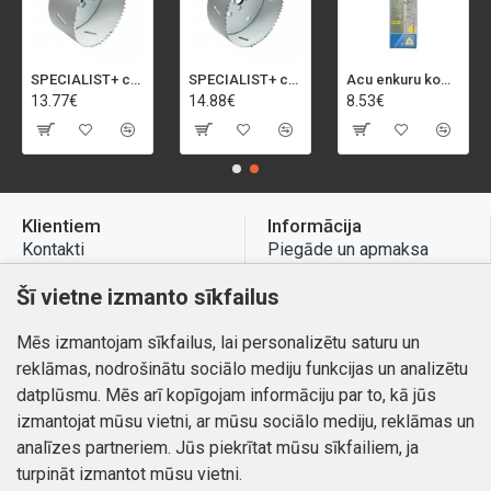
SPECIALIST+ caurumu zāģis BI-METAL, 92 mm
SPECIALIST+ caurumu zāģis BI-METAL, 98 mm
Acu enkuru komplekts, 3-13 mm, Rapid, 12 gab.
13.77€
14.88€
8.53€
Klientiem
Informācija
Kontakti
Piegāde un apmaksa
Preču atgriešana
Atteikuma tiesības
Šī vietne izmanto sīkfailus
Mans profils
Privātuma politika
Mēs izmantojam sīkfailus, lai personalizētu saturu un
Mans profils
Kontakti
reklāmas, nodrošinātu sociālo mediju funkcijas un analizētu
Pasūtījumi
datplūsmu. Mēs arī kopīgojam informāciju par to, kā jūs
izmantojat mūsu vietni, ar mūsu sociālo mediju, reklāmas un
analīzes partneriem. Jūs piekrītat mūsu sīkfailiem, ja
turpināt izmantot mūsu vietni.