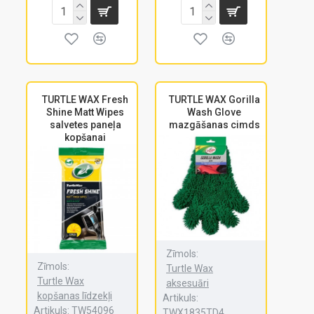
TURTLE WAX Fresh
TURTLE WAX Gorilla
Shine Matt Wipes
Wash Glove
salvetes paneļa
mazgāšanas cimds
kopšanai
Zīmols:
Zīmols:
Turtle Wax
Turtle Wax
aksesuāri
kopšanas līdzekļi
Artikuls:
Artikuls:
TW54096
TWX1835TD4