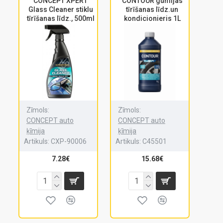
CONCEPT XPERT
CONTOUR gumijas
Glass Cleaner stiklu
tīrīšanas līdz.un
tīrīšanas līdz., 500ml
kondicionieris 1L
Zīmols:
Zīmols:
CONCEPT auto
CONCEPT auto
ķīmija
ķīmija
Artikuls:
CXP-90006
Artikuls:
C45501
7.28€
15.68€