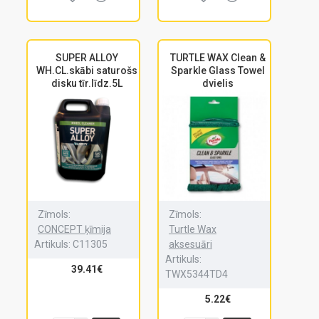
SUPER ALLOY
TURTLE WAX Clean &
WH.CL.skābi saturošs
Sparkle Glass Towel
disku tīr.līdz.5L
dvielis
Zīmols:
Zīmols:
CONCEPT ķīmija
Turtle Wax
Artikuls:
C11305
aksesuāri
Artikuls:
39.41€
TWX5344TD4
5.22€