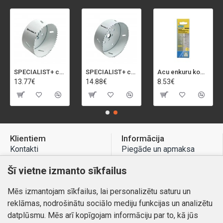
SPECIALIST+ caurumu zāģis BI-METAL, 92 mm
SPECIALIST+ caurumu zāģis BI-METAL, 98 mm
Acu enkuru komplekts, 3-13 mm, Rapid, 12 gab.
13.77€
14.88€
8.53€
Klientiem
Informācija
Kontakti
Piegāde un apmaksa
Preču atgriešana
Atteikuma tiesības
Šī vietne izmanto sīkfailus
Mans profils
Privātuma politika
Mēs izmantojam sīkfailus, lai personalizētu saturu un
Mans profils
Kontakti
reklāmas, nodrošinātu sociālo mediju funkcijas un analizētu
Pasūtījumi
datplūsmu. Mēs arī kopīgojam informāciju par to, kā jūs