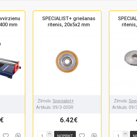
vvirzienu
SPECIALIST+ griešanas
SPECIAL
, 400 mm
ritenis, 20x5x2 mm
riteni
Zīmols:
Specialist+
Zīmols:
Spec
Artikuls:
09/3-005R
Artikuls:
09/
€
6.42€
NOPIRKT
N