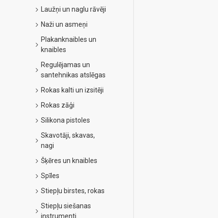
Laužņi un naglu rāvēji
Naži un asmeņi
Plakanknaibles un
knaibles
Regulējamas un
santehnikas atslēgas
Rokas kalti un izsitēji
Rokas zāģi
Silikona pistoles
Skavotāji, skavas,
nagi
Šķēres un knaibles
Spīles
Stiepļu birstes, rokas
Stiepļu siešanas
instrumenti