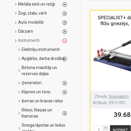
Metāla sieti un režģi
Žogi, stabi, vārti
SPECIALIST+ di
Auto modelīši
flīžu griezējs
Dārzam
Instrumenti
Elektriķu instrumenti
Apģērbs, darba drošība
Betona maisītāji un
rezerves daļas
Ģeneratori
Kāpnes un torņi
Zīmols:
Specialist+
Ķerras un kravas ratiņi
Artikuls:
09/3-001
Riteņi, Riepas un
39.68
Kameras
Sniega lāpstas un ledus
NOPIRKT