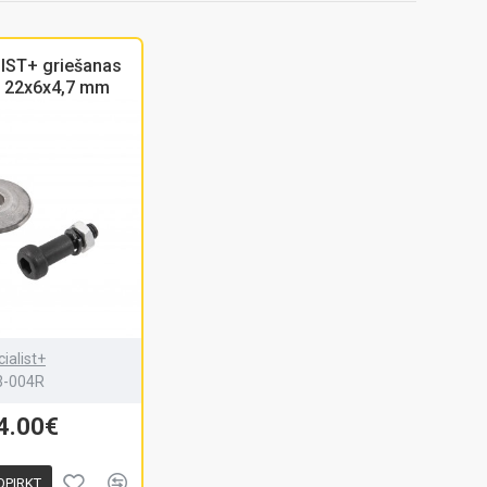
IST+ griešanas
s, 22x6x4,7 mm
ialist+
3-004R
4.00€
OPIRKT