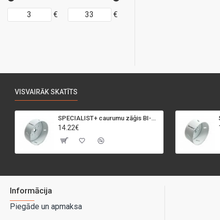
€
€
VISVAIRĀK SKATĪTS
SPECIALIST+ caurumu zāģis BI-METAL, 95 mm
14.22€
Informācija
Piegāde un apmaksa