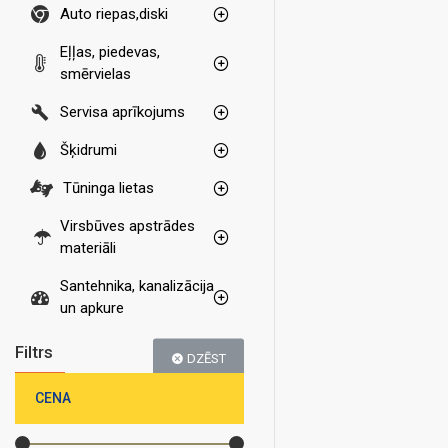
Auto riepas,diski
Eļļas, piedevas,
smērvielas
Servisa aprīkojums
Šķidrumi
Tūninga lietas
Virsbūves apstrādes
materiāli
Santehnika, kanalizācija
un apkure
Filtrs
DZĒST
CENA