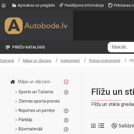
Apmaksa un piegāde
Pasūtījuma informācija
Pirkšanas 
PREČU KATALOGS
Mājai un dārzam
Instrumenti
Rokas instrumenti
Fl
Galvenā
Mājai un dārzam
Flīžu un st
Sports un Tūrisms
Ziemas sporta preces
Flīžu un stikla grieš
Nojumes un jumtiņi
Pārklāji
Salīdzi
Būvmateriāli