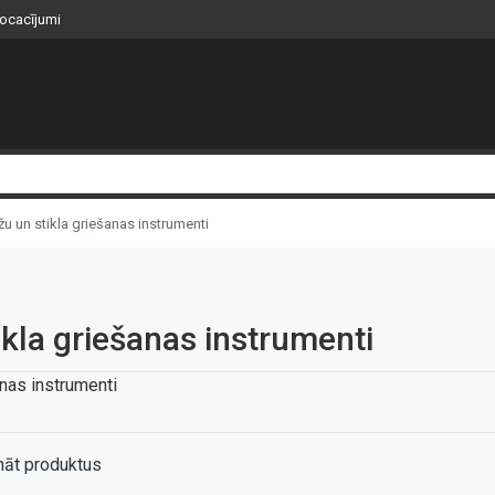
nocacījumi
īžu un stikla griešanas instrumenti
ikla griešanas instrumenti
anas instrumenti
nāt produktus