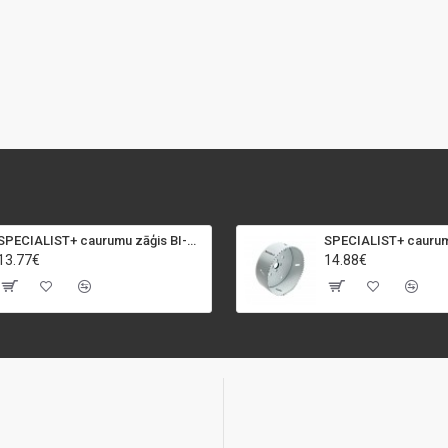
SPECIALIST+ caurumu zāģis BI-METAL, 92 mm
13.77€
14.88€