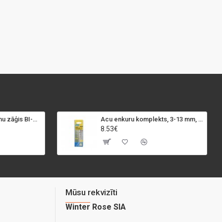
SPECIALIST+ caurumu zāģis BI-METAL, 98 mm
Acu enkuru komplekts, 3-13 mm, Rapid, 12 gab.
8.53€
Mūsu rekvizīti
Winter Rose SIA