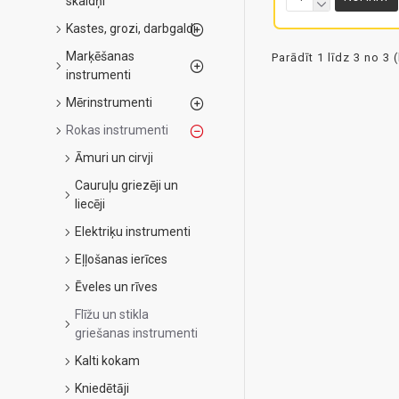
skaldņi
Kastes, grozi, darbgaldi
Marķēšanas
Parādīt 1 līdz 3 no 3 
instrumenti
Mērinstrumenti
Rokas instrumenti
Āmuri un cirvji
Cauruļu griezēji un
liecēji
Elektriķu instrumenti
Eļļošanas ierīces
Ēveles un rīves
Flīžu un stikla
griešanas instrumenti
Kalti kokam
Kniedētāji