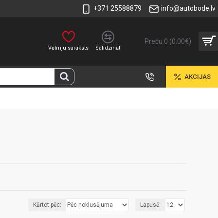
+371 25588879
info@autobode.lv
Preču 0 (0.00€)
Vēlmju saraksts
Salīdzināt
AKCIJAS
Kārtot pēc:
Lapusē: