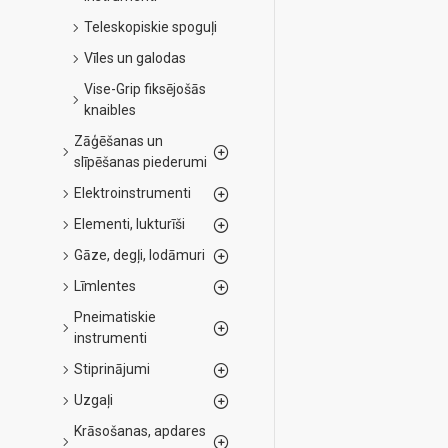
Teleskopiskie spoguļi
Vīles un galodas
Vise-Grip fiksējošās
knaibles
Zāģēšanas un
slīpēšanas piederumi
Elektroinstrumenti
Elementi, lukturīši
Gāze, degļi, lodāmuri
Līmlentes
Pneimatiskie
instrumenti
Stiprinājumi
Uzgaļi
Krāsošanas, apdares